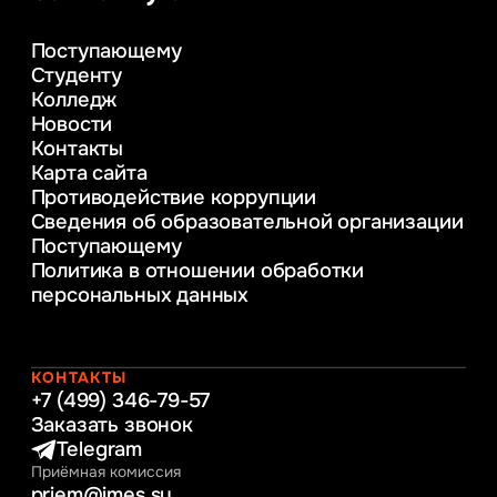
Управление в сфере коммерческой
деятельности
Поступающему
Психолого-педагогическое
Студенту
консультирование и медиация
Колледж
в образовании
Новости
Веб-дизайн
Контакты
Управление инновационным развитием
Карта сайта
предприятия
Противодействие коррупции
Уголовное право
Сведения об образовательной организации
Информационные технологии в бизнесе
Поступающему
Информационное и программное
Политика в отношении обработки
обеспечение бизнес процессов
персональных данных
Управление человеческими ресурсами
Таможенное регулирование и логистика
Начальное образование
Интернет-маркетинг
КОНТАКТЫ
+7 (499) 346-79-57
Заказать звонок
Telegram
Приёмная комиссия
priem@imes.su