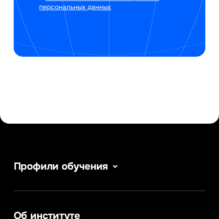
персональных данных
Профили обучения
Сервис в сфере туризма и гостеприимства
Информатика
Информационные системы и бизнес-
аналитика
Об институте