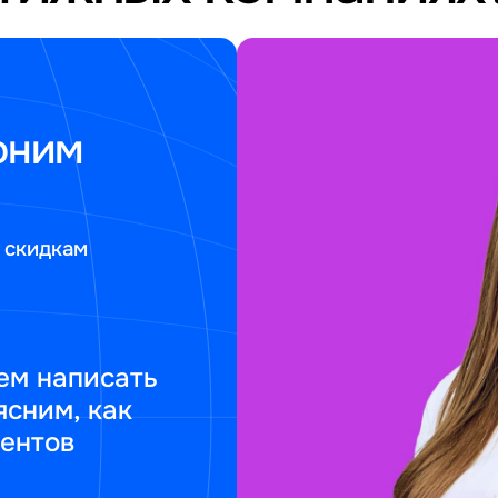
оним
 скидкам
ем написать
ясним, как
ментов