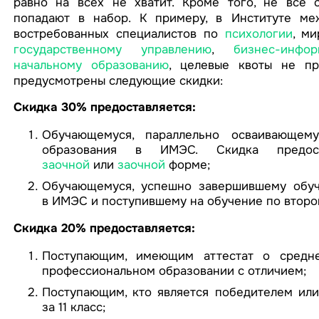
равно на всех не хватит. Кроме того, не все с
попадают в набор. К примеру, в Институте меж
востребованных специалистов по
психологии
, м
государственному управлению
,
бизнес-инфор
начальному образованию
, целевые квоты не п
предусмотрены следующие скидки:
Скидка 30% предоставляется:
Обучающемуся, параллельно осваивающем
образования в ИМЭС. Скидка предо
заочной
или
заочной
форме;
Обучающемуся, успешно завершившему обу
в ИМЭС и поступившему на обучение по второ
Скидка 20% предоставляется:
Поступающим, имеющим аттестат о средн
профессиональном образовании с отличием;
Поступающим, кто является победителем ил
за 11 класс;