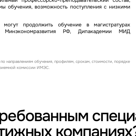
ьный профессорско-преподавательский состав,
мы обучения, возможность поступления с низкими
могут продолжить обучение в магистратурах
и Минэкономразвития РФ, Дипакадемии МИД
 по направлениям обучения, профилям, срокам, стоимости, порядке
 приемной комиссии ИМЭС.
требованным спец
стижных компаниях