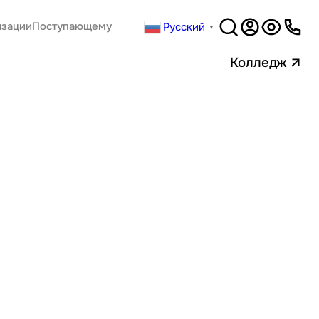
Русский
изации
Поступающему
▼
Версия
для слабовидящи
Колледж