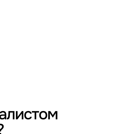
иалистом
?