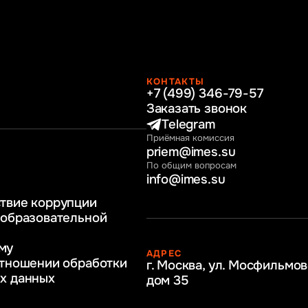
КОНТАКТЫ
+7 (499) 346-79-57
раво
Заказать звонок
нные технологии
Telegram
Приёмная комиссия
ное и программное
priem@imes.su
 бизнес процессов
По общим вопросам
info@imes.su
человеческими
твие коррупции
регулирование
 образовательной
бразование
му
АДРЕС
ркетинг
отношении обработки
г. Москва, ул. Мосфильмов
х данных
дом 35