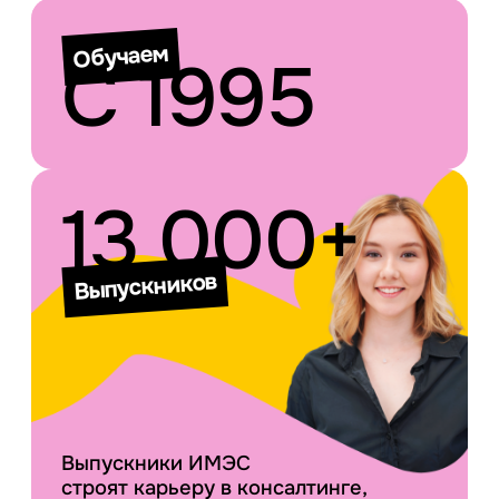
Обучаем
С 1995
13 000+
Выпускников
Выпускники ИМЭС
строят карьеру в консалтинге,