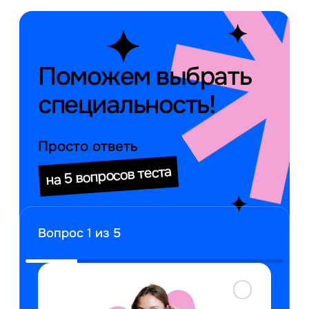
Поможем выбрать
специальность!
Просто ответь
на 5 вопросов теста
Вопрос
1
из 5
К
в