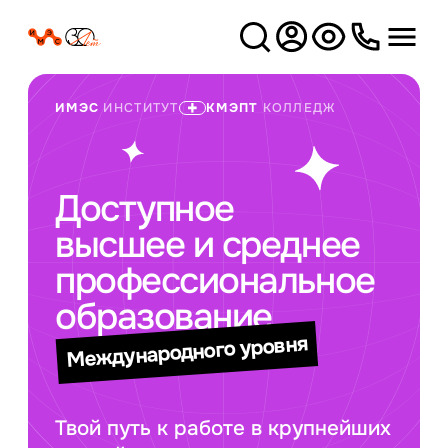
Версия
для слабовидящих
ИМЭС
ИНСТИТУТ
КМЭПТ
КОЛЛЕДЖ
Доступное
высшее и среднее
профессиональное
образование
Международного уровня
Твой путь к работе в крупнейших