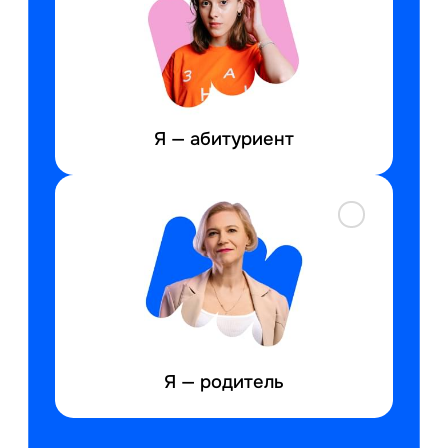
У
т
уч
Я — абитуриент
Дн
Я — родитель
Ве