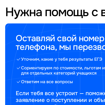
Нужна помощь с 
Оставляй свой номер
телефона, мы перезв
Уточним, какие у тебя результаты ЕГЭ
Сориентируем по стоимости, льготам и
для отдельных категорий учащихся
Ответим на все вопросы
Если тебя все устроит — помож
заявление о поступлении и объ