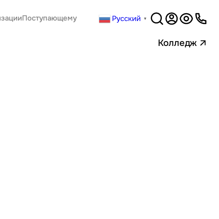
Русский
изации
Поступающему
Версия
▼
для слабовидящи
Колледж