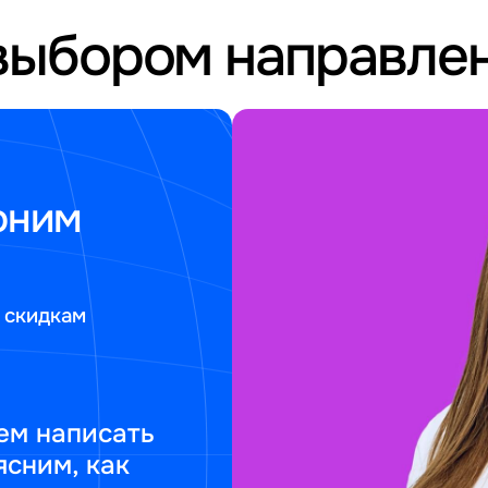
выбором направле
оним
 скидкам
ем написать
ясним, как