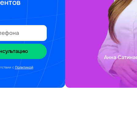
ментов
Анна Сатина
етствии с
Политикой