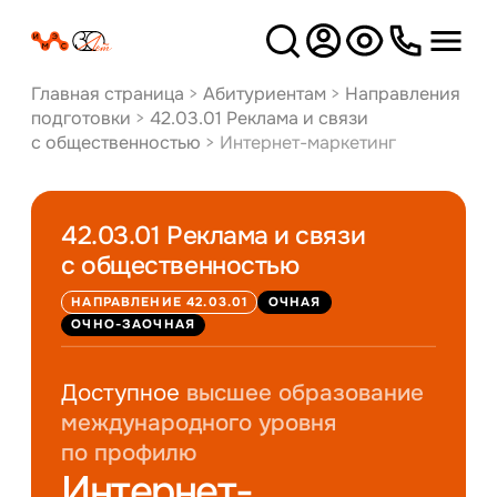
Версия
для слабовидящих
Главная страница
>
Абитуриентам
>
Направления
подготовки
>
42.03.01 Реклама и связи
с общественностью
>
Интернет-маркетинг
42.03.01 Реклама и связи
с общественностью
НАПРАВЛЕНИЕ 42.03.01
ОЧНАЯ
ОЧНО-ЗАОЧНАЯ
Доступное
высшее образование
международного уровня
по профилю
Интернет-