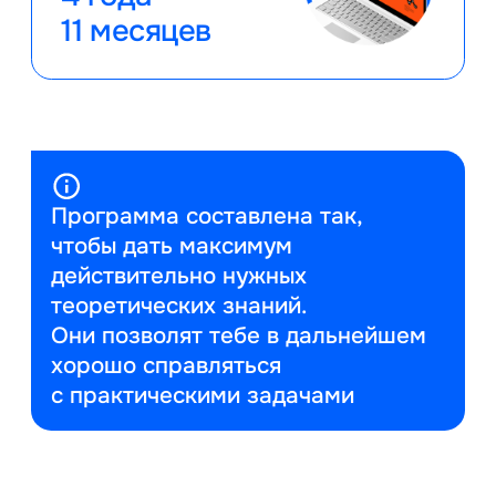
11 месяцев
Программа составлена так,
чтобы дать максимум
действительно нужных
теоретических знаний.
Они позволят тебе в дальнейшем
хорошо справляться
с практическими задачами