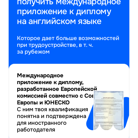
получить международное
приложение к диплому
на английском языке
Которое дает больше возможностей
при трудоустройстве, в т. ч.
за рубежом
Международное
приложение к диплому,
разработанное Европейской
комиссией совместно с Советом
Европы и ЮНЕСКО
С ним твоя квалификация
понятна и подтверждена
для иностранного
работодателя