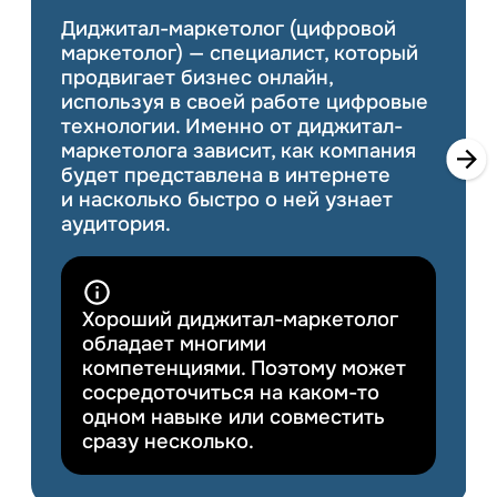
компаний нужны специалисты
Диджитал-маркетолог (цифровой
Специальность позволяет работать
Анализирует целевую аудиторию
маркетологи.
маркетолог) — специалист, который
на разных
и ее потребности, рынок
должностях —
продвигает бизнес онлайн,
ты сможешь выбрать то, что больше
и конкурентов
Ты сможешь работать в различных
используя в своей работе цифровые
нравится:
областях:
Составляет контент-план
технологии. Именно от диджитал-
Интернет-маркетолог
ИТ-компаниях
маркетолога зависит, как компания
Подбирает маркетинговые
Бренд-менеджер
будет представлена
в интернете
Аналитических компаниях
инструменты для увеличения
и насколько быстро о ней узнает
трафика и привлечения клиентов
Специалист по связям
аудитория.
Банковской сфере
с общественностью
Формулирует и тестирует
Сфере образования
гипотезы
Копирайтер
Хороший диджитал-маркетолог
Промышленности
Ведет соцсети
Специалист по ведению
обладает многими
социальных сетей
компетенциями. Поэтому может
Ритейле
Ведет пиар-кампании
сосредоточиться на каком-то
Менеджер по ведению
Сфере сервиса
одном навыке или совместить
Ведет контекстную
мероприятий
сразу несколько.
и таргетированную рекламу
Сфере логистики
и оценивает ее эффективность
Веб-аналитик
И многих других