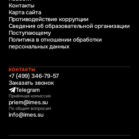
Веб-дизайн
Контакты
Управление инновационным развитием
Карта сайта
предприятия
Противодействие коррупции
Уголовное право
Сведения об образовательной организации
Информационные технологии в бизнесе
Поступающему
Информационное и программное
Политика в отношении обработки
обеспечение бизнес процессов
персональных данных
Управление человеческими ресурсами
Таможенное регулирование и логистика
Начальное образование
Интернет-маркетинг
КОНТАКТЫ
+7 (499) 346-79-57
Заказать звонок
Telegram
Приёмная комиссия
priem@imes.su
По общим вопросам
info@imes.su