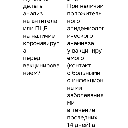
делать
При наличии
анализ
положитель
на антитела
ного
или ПЦР
эпидемиолог
на наличие
ического
коронавирус
анамнеза
а
у вакциниру
перед
емого
вакцинирова
(контакт
нием?
с больными
с инфекцион
ными
заболевания
ми
в течение
последних
14 дней),а