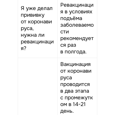
Ревакцинаци
Я уже делал
я в условиях
прививку
подъёма
от коронави
заболеваемо
руса,
сти
нужна ли
рекомендует
ревакцинаци
ся раз
я?
в полгода.
Вакцинация
от коронави
руса
проводится
в два этапа
с промежутк
ом в 14-21
день.