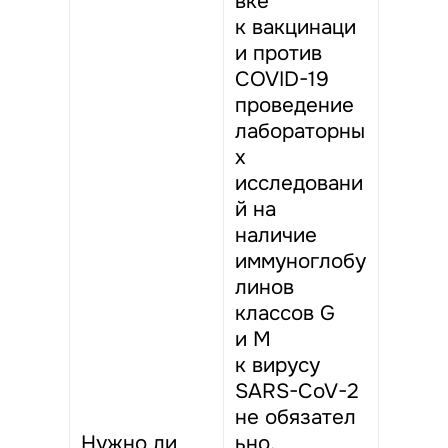
вке
к вакцинаци
и против
СOVID-19
проведение
лабораторны
х
исследовани
й на
наличие
иммуноглобу
линов
классов G
и М
к вирусу
SARS-СoV-2
не обязател
Нужно ли
ьно.