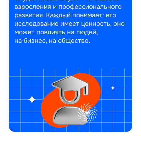
взросления и профессионального
развития. Каждый понимает: его
исследование имеет ценность, оно
может повлиять на людей,
на бизнес, на общество.