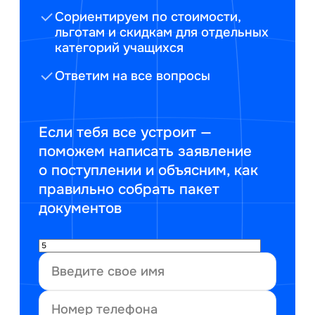
Сориентируем по стоимости,
льготам и скидкам для отдельных
категорий учащихся
Ответим на все вопросы
Если тебя все устроит —
поможем написать заявление
о поступлении и объясним, как
правильно собрать пакет
документов