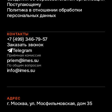
Поступающему
Информационное и программное
Политика в отношении обработки
обеспечение бизнес процессов
персональных данных
Управление человеческими ресурсами
Таможенное регулирование и логистика
Начальное образование
Интернет-маркетинг
КОНТАКТЫ
+7 (499) 346-79-57
Заказать звонок
Telegram
Приёмная комиссия
priem@imes.su
По общим вопросам
info@imes.su
АДРЕС
г. Москва, ул. Мосфильмовская,
дом 35