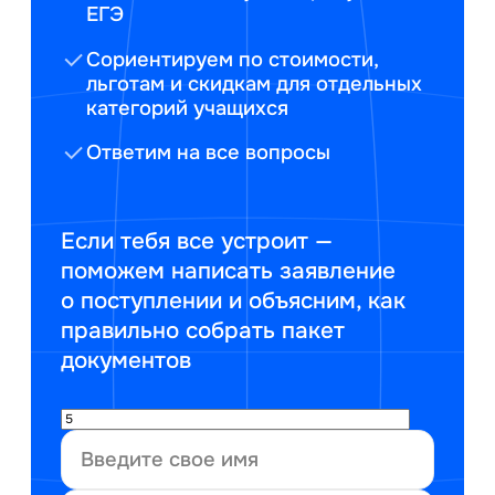
ЕГЭ
Сориентируем по стоимости,
льготам и скидкам для отдельных
категорий учащихся
Ответим на все вопросы
Если тебя все устроит —
поможем написать заявление
о поступлении и объясним, как
правильно собрать пакет
документов