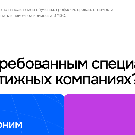
е по направлениям обучения, профилям, срокам, стоимости,
очнить в приемной комиссии ИМЭС.
требованным спец
стижных компаниях
оним