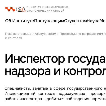
Об Институте
Поступающим
Студентам
Наука
Ме
Главная страница
>
Абитуриентам
>
Профессии по направлениям п
и контроля
Инспектор госуда
надзора и контро
Специалисты, занятые в сфере государственного 
Инспекционный контроль подразумевает проверку
работы инспектора – добиться соблюдения нормати