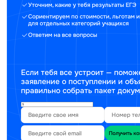
Уточним, какие у тебя результаты ЕГЭ
Сориентируем по стоимости, льготам и
для отдельных категорий учащихся
Ответим на все вопросы
Если тебя все устроит — помож
заявление о поступлении и объ
правильно собрать пакет доку