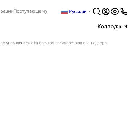
Русский
изации
Поступающему
▼
Версия
для слабовидящи
Колледж
ое управление»
>
Инспектор государственного надзора