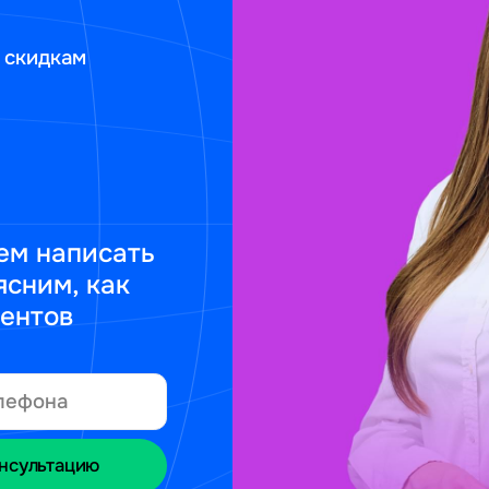
 скидкам
ем написать
ясним, как
ментов