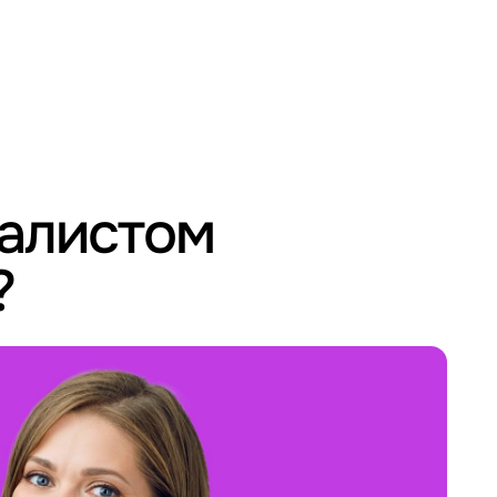
иалистом
?