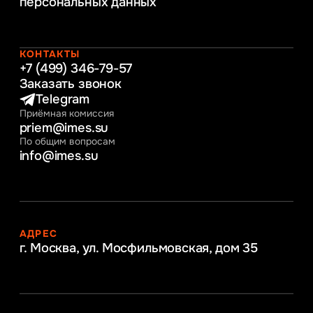
персональных данных
Управление человеческими ресурсами
Таможенное регулирование и логистика
Начальное образование
Интернет-маркетинг
КОНТАКТЫ
+7 (499) 346-79-57
Заказать звонок
Telegram
Приёмная комиссия
priem@imes.su
По общим вопросам
info@imes.su
АДРЕС
г. Москва, ул. Мосфильмовская,
дом 35