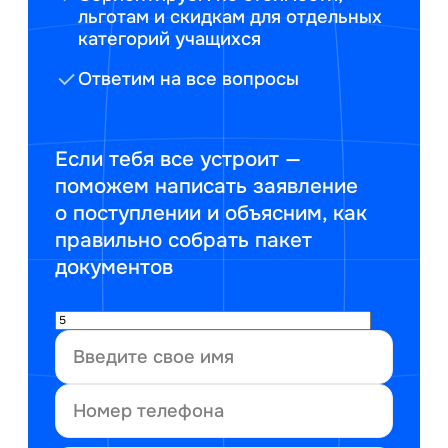
льготам и скидкам для отдельных
категорий учащихся
Ответим на все вопросы
Если тебя все устроит —
поможем написать заявление
о поступлении и объясним, как
правильно собрать пакет
документов