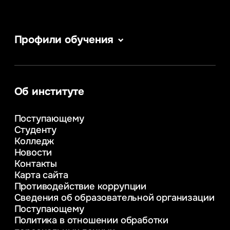
Профили обучения
Веб-дизайн
Сервис в сфере туризма и гостеприимства
Информатика
Информационные системы и бизнес-
Об институте
аналитика
Управление в сфере коммерческой
Поступающему
деятельности
Студенту
Психолого-педагогическое
Колледж
консультирование и медиация
Новости
в образовании
Контакты
Управление инновационным развитием
Карта сайта
предприятия
Противодействие коррупции
Уголовное право
Сведения об образовательной организации
Информационные технологии в бизнесе
Поступающему
Информационное и программное
Политика в отношении обработки
обеспечение бизнес процессов