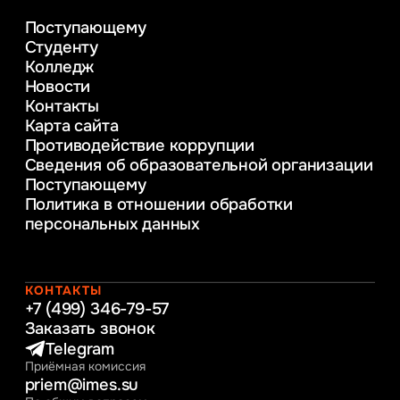
деятельности
Поступающему
Психолого-педагогическое
Студенту
консультирование и медиация
Колледж
в образовании
Новости
Веб-дизайн
Контакты
Управление инновационным развитием
Карта сайта
предприятия
Противодействие коррупции
Уголовное право
Сведения об образовательной организации
Информационные технологии в бизнесе
Поступающему
Информационное и программное
Политика в отношении обработки
обеспечение бизнес процессов
персональных данных
Управление человеческими ресурсами
Таможенное регулирование и логистика
Начальное образование
Интернет-маркетинг
КОНТАКТЫ
+7 (499) 346-79-57
Заказать звонок
Telegram
Приёмная комиссия
priem@imes.su