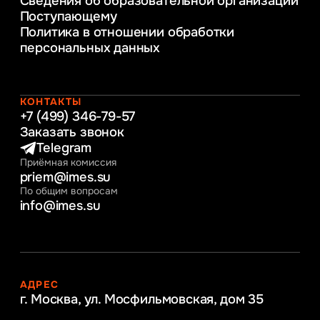
Сведения об образовательной организации
Информационные технологии в бизнесе
Поступающему
Информационное и программное
Политика в отношении обработки
обеспечение бизнес процессов
персональных данных
Управление человеческими ресурсами
Таможенное регулирование и логистика
Начальное образование
Интернет-маркетинг
КОНТАКТЫ
+7 (499) 346-79-57
Заказать звонок
Telegram
Приёмная комиссия
priem@imes.su
По общим вопросам
info@imes.su
АДРЕС
г. Москва, ул. Мосфильмовская,
дом 35