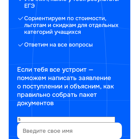
ЕГЭ
Сориентируем по стоимости,
льготам и скидкам для отдельных
категорий учащихся
Ответим на все вопросы
Если тебя все устроит —
поможем написать заявление
о поступлении и объясним, как
правильно собрать пакет
документов