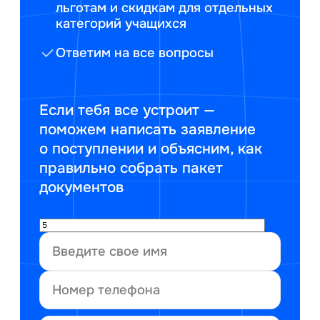
льготам и скидкам для отдельных
категорий учащихся
Ответим на все вопросы
Если тебя все устроит —
поможем написать заявление
о поступлении и объясним, как
правильно собрать пакет
документов