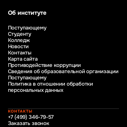
Информационные системы и бизнес-
аналитика
Об институте
Управление в сфере коммерческой
деятельности
Поступающему
Психолого-педагогическое
Студенту
консультирование и медиация
Колледж
в образовании
Новости
Веб-дизайн
Контакты
Управление инновационным развитием
Карта сайта
предприятия
Противодействие коррупции
Уголовное право
Сведения об образовательной организации
Информационные технологии в бизнесе
Поступающему
Информационное и программное
Политика в отношении обработки
обеспечение бизнес процессов
персональных данных
Управление человеческими ресурсами
Таможенное регулирование и логистика
Начальное образование
Интернет-маркетинг
КОНТАКТЫ
+7 (499) 346-79-57
Заказать звонок