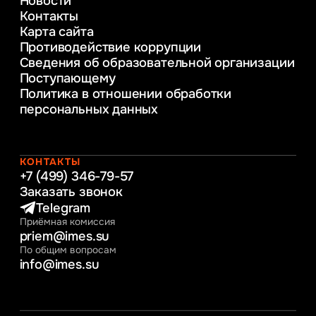
Новости
Веб-дизайн
Контакты
Управление инновационным развитием
Карта сайта
предприятия
Противодействие коррупции
Уголовное право
Сведения об образовательной организации
Информационные технологии в бизнесе
Поступающему
Информационное и программное
Политика в отношении обработки
обеспечение бизнес процессов
персональных данных
Управление человеческими ресурсами
Таможенное регулирование и логистика
Начальное образование
Интернет-маркетинг
КОНТАКТЫ
+7 (499) 346-79-57
Заказать звонок
Telegram
Приёмная комиссия
priem@imes.su
По общим вопросам
info@imes.su