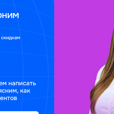
оним
 скидкам
ем написать
ясним, как
ментов