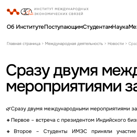
Об Институте
Поступающим
Студентам
Наука
Ме
Главная страница
>
Международная деятельность
>
Новости
>
Сра
Сразу двумя меж
мероприятиями з
🌿Сразу двумя международными мероприятиями за
🔸Первое – встреча с президентом Индийского биз
🔸Второе – Студенты ИМЭС приняли участие 