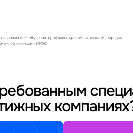
 направлениям обучения, профилям, срокам, стоимости, порядке
 приемной комиссии ИМЭС.
требованным спец
стижных компаниях