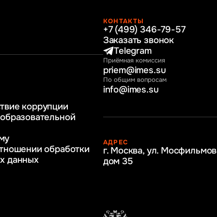
КОНТАКТЫ
+7 (499) 346-79-57
раво
Заказать звонок
нные технологии
Telegram
Приёмная комиссия
ное и программное
priem@imes.su
 бизнес процессов
По общим вопросам
info@imes.su
человеческими
твие коррупции
регулирование
 образовательной
бразование
му
АДРЕС
ркетинг
отношении обработки
г. Москва, ул. Мосфильмов
х данных
дом 35