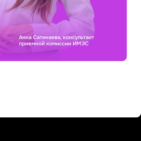
Анна Сатинаева, консультант
приемной комиссии ИМЭС