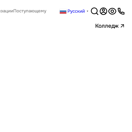
Русский
изации
Поступающему
▼
Версия
для слабовидящи
Колледж