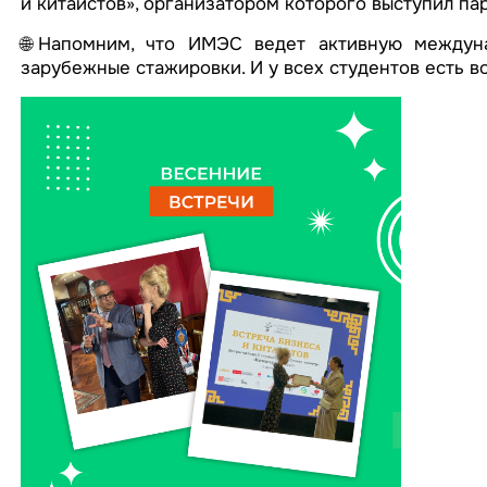
и китаистов», организатором которого выступил п
🌐Напомним, что ИМЭС ведет активную междуна
зарубежные стажировки. И у всех студентов есть 