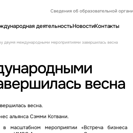
Сведения об образовательной орган
ждународная деятельность
Новости
Контакты
зу двумя международными мероприятиями завершилась весна
дународными
авершилась весна
вершилась весна.
нес альянса Сэмми Котвани.
в масштабном мероприятии «Встреча бизнеса