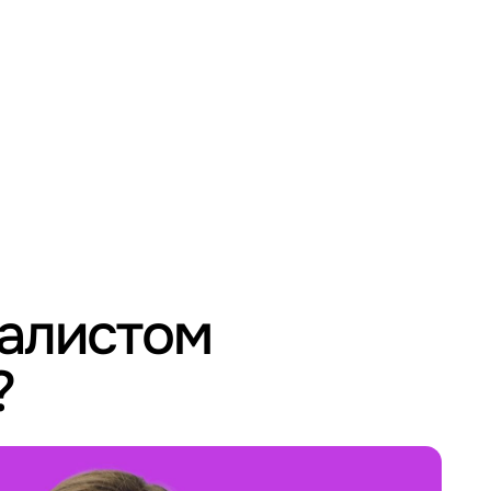
иалистом
?