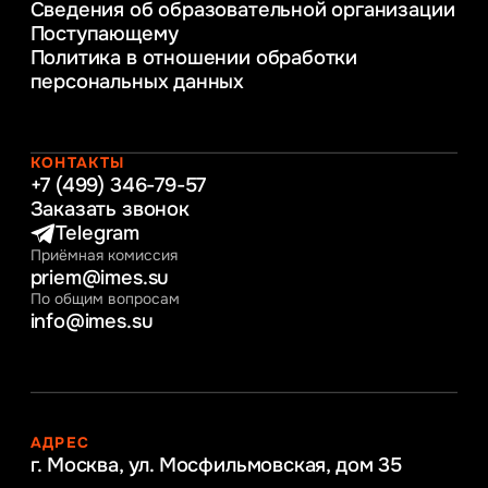
Сведения об образовательной организации
Информационные технологии в бизнесе
Поступающему
Информационное и программное
Политика в отношении обработки
обеспечение бизнес процессов
персональных данных
Управление человеческими ресурсами
Таможенное регулирование и логистика
Начальное образование
Интернет-маркетинг
КОНТАКТЫ
+7 (499) 346-79-57
Заказать звонок
Telegram
Приёмная комиссия
priem@imes.su
По общим вопросам
info@imes.su
АДРЕС
г. Москва, ул. Мосфильмовская,
дом 35