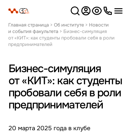
Версия
для слабовидящих
Главная страница
>
Об институте
>
Новости
и события факультета
>
Бизнес-симуляция
от «КИТ»: как студенты пробовали себя в роли
предпринимателей
Бизнес-симуляция
от «КИТ»: как студенты
пробовали себя в роли
предпринимателей
20 марта 2025 года в клубе