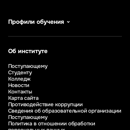
Профили обучения
Сервис в сфере туризма и гостеприимства
Информатика
Информационные системы и бизнес-
аналитика
Об институте
Управление в сфере коммерческой
деятельности
Поступающему
Психолого-педагогическое
Студенту
консультирование и медиация
Колледж
в образовании
Новости
Веб-дизайн
Контакты
Управление инновационным развитием
Карта сайта
предприятия
Противодействие коррупции
Уголовное право
Сведения об образовательной организации
Информационные технологии в бизнесе
Поступающему
Информационное и программное
Политика в отношении обработки
обеспечение бизнес процессов