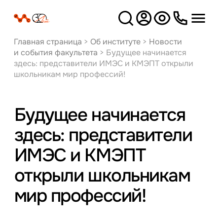
Версия
для слабовидящих
Главная страница
>
Об институте
>
Новости
и события факультета
>
Будущее начинается
здесь: представители ИМЭС и КМЭПТ открыли
школьникам мир профессий!
Будущее начинается
здесь: представители
ИМЭС и КМЭПТ
открыли школьникам
мир профессий!