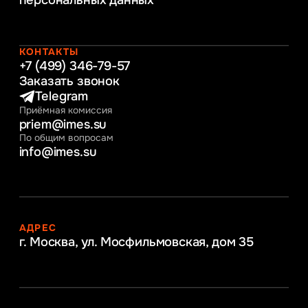
персональных данных
Управление человеческими ресурсами
Таможенное регулирование и логистика
Начальное образование
Интернет-маркетинг
КОНТАКТЫ
+7 (499) 346-79-57
Заказать звонок
Telegram
Приёмная комиссия
priem@imes.su
По общим вопросам
info@imes.su
АДРЕС
г. Москва, ул. Мосфильмовская,
дом 35