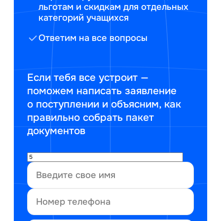
льготам и скидкам для отдельных
категорий учащихся
Ответим на все вопросы
Если тебя все устроит —
поможем написать заявление
о поступлении и объясним, как
правильно собрать пакет
документов