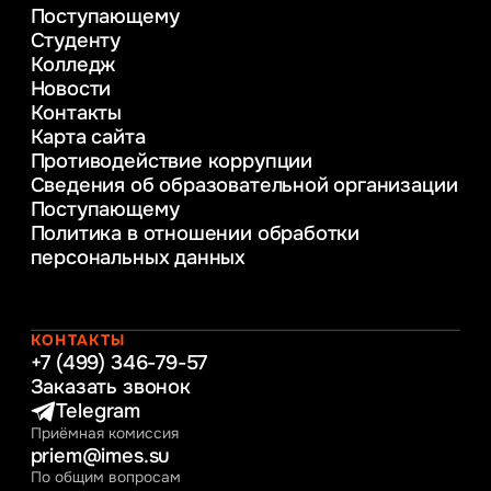
Поступающему
Психолого-педагогическое
Студенту
консультирование и медиация
Колледж
в образовании
Новости
Веб-дизайн
Контакты
Управление инновационным развитием
Карта сайта
предприятия
Противодействие коррупции
Уголовное право
Сведения об образовательной организации
Информационные технологии в бизнесе
Поступающему
Информационное и программное
Политика в отношении обработки
обеспечение бизнес процессов
персональных данных
Управление человеческими ресурсами
Таможенное регулирование и логистика
Начальное образование
Интернет-маркетинг
КОНТАКТЫ
+7 (499) 346-79-57
Заказать звонок
Telegram
Приёмная комиссия
priem@imes.su
По общим вопросам