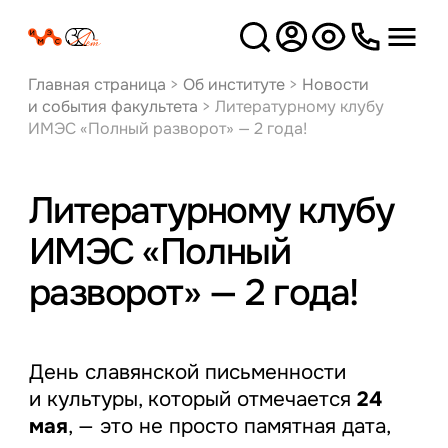
Версия
для слабовидящих
Главная страница
>
Об институте
>
Новости
и события факультета
>
Литературному клубу
ИМЭС «Полный разворот» — 2 года!
Литературному клубу
ИМЭС «Полный
разворот» — 2 года!
День славянской письменности
и культуры, который отмечается
24
мая
, — это не просто памятная дата,