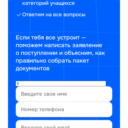
категорий учащихся
Ответим на все вопросы
Если тебя все устроит —
поможем написать заявление
о поступлении и объясним, как
правильно собрать пакет
документов