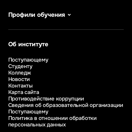
Профили обучения
Сервис в сфере туризма и гостеприимства
Информатика
Информационные системы и бизнес-
аналитика
Об институте
Управление в сфере коммерческой
деятельности
Поступающему
Психолого-педагогическое
Студенту
консультирование и медиация
Колледж
в образовании
Новости
Веб-дизайн
Контакты
Управление инновационным развитием
Карта сайта
предприятия
Противодействие коррупции
Уголовное право
Сведения об образовательной организации
Информационные технологии в бизнесе
Поступающему
Информационное и программное
Политика в отношении обработки
обеспечение бизнес процессов
персональных данных
Управление человеческими ресурсами