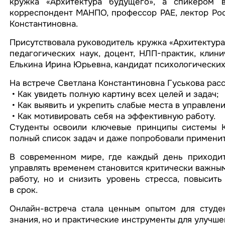
кружка «Архитектура будущего», а спикером вы
корреспондент МАНПО, профессор РАЕ, лектор Рос
Константиновна.
Присутствовала руководитель кружка «Архитектура
педагогических наук, доцент, НЛП-практик, клин
Елькина Ирина Юрьевна, кандидат психологических 
На встрече Светлана Константиновна Гуськова расс
• Как увидеть полную картину всех целей и задач;
• Как выявить и укрепить слабые места в управлен
• Как мотивировать себя на эффективную работу.
Студенты освоили ключевые принципы системы Ka
полный список задач и даже попробовали применит
В современном мире, где каждый день приходит
управлять временем становится критически важным
работу, но и снизить уровень стресса, повысить
в срок.
Онлайн-встреча стала ценным опытом для студен
знания, но и практические инструменты для улучш