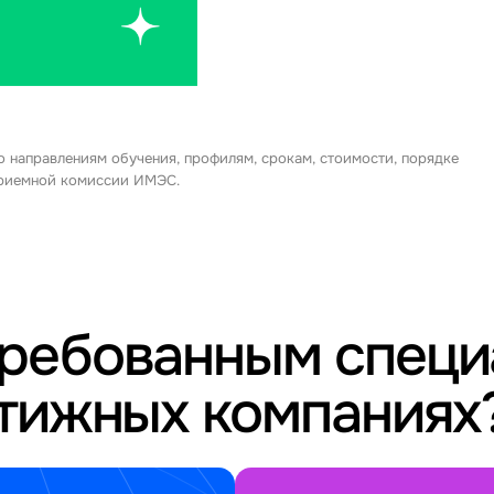
о направлениям обучения, профилям, срокам, стоимости, порядке
 приемной комиссии ИМЭС.
требованным спец
стижных компаниях