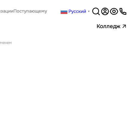
Русский
изации
Поступающему
▼
Версия
для слабовидящи
Колледж
еменем