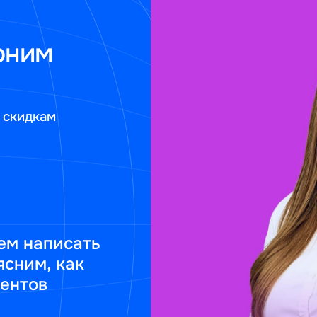
оним
 скидкам
ем написать
ясним, как
ментов