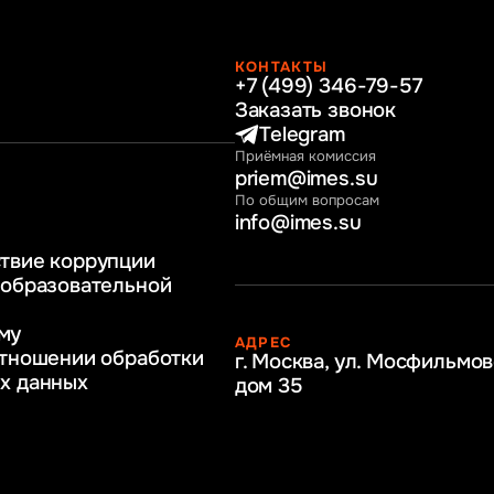
КОНТАКТЫ
+7 (499) 346-79-57
раво
Заказать звонок
нные технологии
Telegram
Приёмная комиссия
ное и программное
priem@imes.su
 бизнес процессов
По общим вопросам
info@imes.su
человеческими
твие коррупции
регулирование
 образовательной
бразование
му
АДРЕС
ркетинг
отношении обработки
г. Москва, ул. Мосфильмов
х данных
дом 35