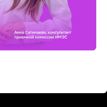
Анна Сатинаева, консультант
приемной комиссии ИМЭС