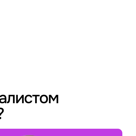
иалистом
?