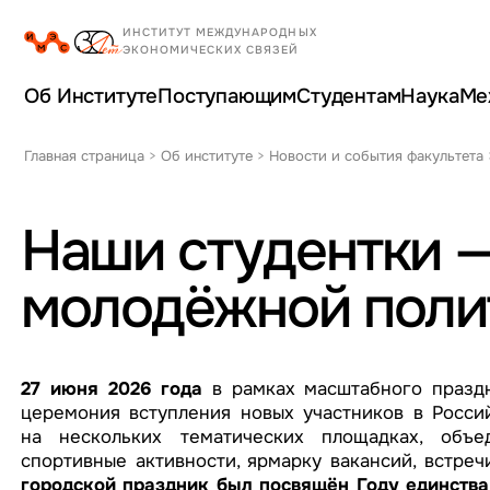
Об Институте
Поступающим
Студентам
Наука
Ме
Главная страница
>
Об институте
>
Новости и события факультета
Наши студентки —
молодёжной поли
27 июня 2026 года
в рамках масштабного празд
церемония вступления новых участников в Росси
на нескольких тематических площадках, объе
спортивные активности, ярмарку вакансий, встре
городской праздник был посвящён Году единства