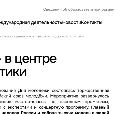
Сведения об образовательной орган
ждународная деятельность
Новости
Контакты
>
Наши студентки — в центре молодёжной политики
 в центре
тики
нования Дня молодёжи состоялась торжественная
йский союз молодёжи. Мероприятие развернулось
динив мастер-классы по народным промыслам,
чи с экспертами и концертную программу.
Главный
 народов России и собрал тысячи молодых людей