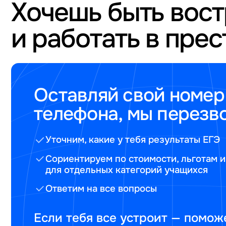
Хочешь быть вос
и работать в пре
Оставляй свой номер
телефона, мы перезв
Уточним, какие у тебя результаты ЕГЭ
Сориентируем по стоимости, льготам и
для отдельных категорий учащихся
Ответим на все вопросы
Если тебя все устроит — помож