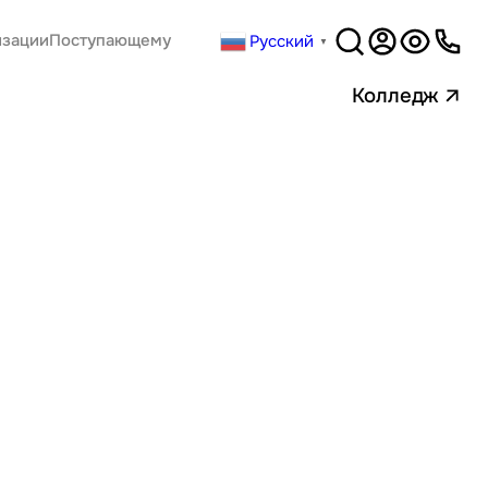
Русский
изации
Поступающему
▼
Версия
для слабовидящи
Колледж