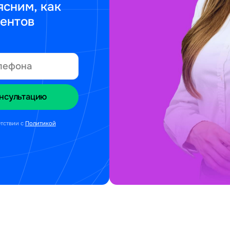
ясним, как
ментов
етствии с
Политикой