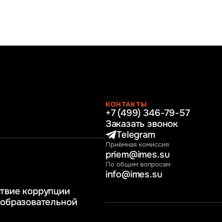
КОНТАКТЫ
+7 (499) 346-79-57
раво
Заказать звонок
нные технологии
Telegram
Приёмная комиссия
ное и программное
priem@imes.su
 бизнес процессов
По общим вопросам
info@imes.su
человеческими
твие коррупции
регулирование
 образовательной
бразование