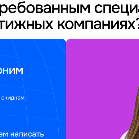
требованным спец
стижных компаниях
оним
 скидкам
ем написать