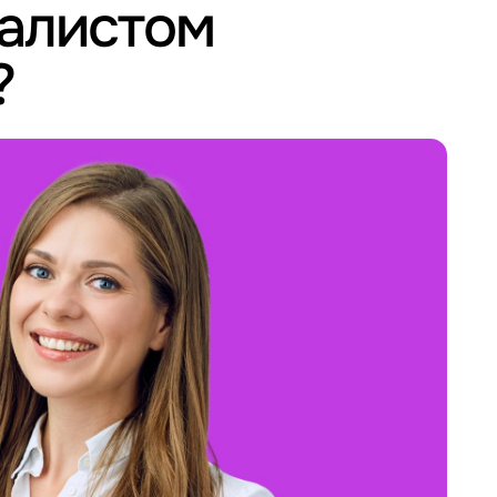
иалистом
?