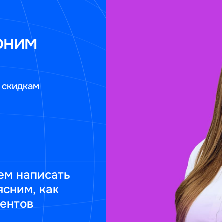
оним
 скидкам
ем написать
ясним, как
ментов