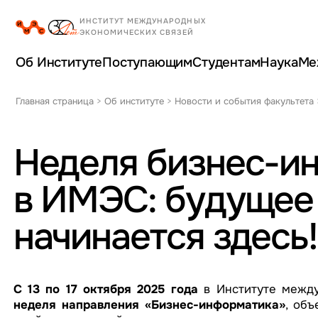
Об Институте
Поступающим
Студентам
Наука
Ме
Главная страница
>
Об институте
>
Новости и события факультета
Неделя бизнес-и
в ИМЭС: будущее 
начинается здесь!
С 13 по 17 октября 2025 года
в Институте между
неделя направления «Бизнес-информатика»
, объ