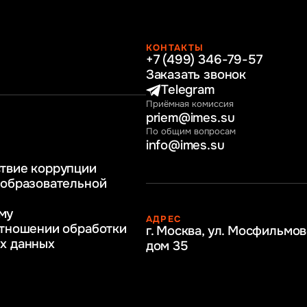
КОНТАКТЫ
+7 (499) 346-79-57
раво
Заказать звонок
нные технологии
Telegram
Приёмная комиссия
ное и программное
priem@imes.su
 бизнес процессов
По общим вопросам
info@imes.su
человеческими
твие коррупции
регулирование
 образовательной
бразование
му
АДРЕС
ркетинг
отношении обработки
г. Москва, ул. Мосфильмов
х данных
дом 35