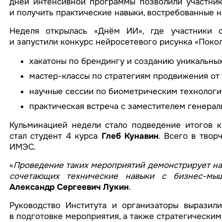
дней интенсивной программы позволили участник
и получить практические навыки, востребованные 
Неделя открылась «Днём ИИ», где участники о
и запустили конкурс нейросетевого рисунка «Поко
хакатоны по брендингу и созданию уникальных
мастер-классы по стратегиям продвижения от 
научные сессии по биометрическим технологи
практическая встреча с заместителем генера
Кульминацией недели стало подведение итогов к
стал студент 4 курса
Глеб Кунавин
. Всего в тво
ИМЭС.
«
Проведение таких мероприятий демонстрирует наш
сочетающих технические навыки с бизнес-мы
Александр Сергеевич Лукин
.
Руководство Института и организаторы выразили
в подготовке мероприятия, а также стратегически