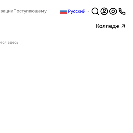
Русский
изации
Поступающему
▼
Версия
для слабовидящи
Колледж
тся здесь!