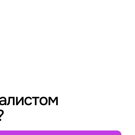
иалистом
?