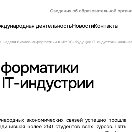
Сведения об образовательной орган
ждународная деятельность
Новости
Контакты
>
Неделя бизнес-информатики в ИМЭС: будущее IT-индустрии начинае
нформатики
IT-индустрии
народных экономических связей успешно прошла
единившая более 250 студентов всех курсов. Пять