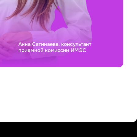
Анна Сатинаева, консультант
приемной комиссии ИМЭС