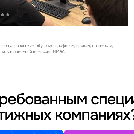
е по направлениям обучения, профилям, срокам, стоимости,
очнить в приемной комиссии ИМЭС.
требованным спец
стижных компаниях