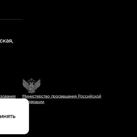
ская,
азования
Министерство просвещения Российской
Федерации
инять