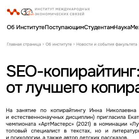
Об Институте
Поступающим
Студентам
Наука
Ме
Главная страница
>
Об институте
>
Новости и события факультета
SEO-копирайтинг:
от лучшего копир
На занятие по копирайтингу Инна Николаевна 
и естественнонаучных дисциплин) пригласила Ека
чемпионата «АртМастерс» (2021) в номинации «Лу
топовый специалист в текстах, но и литератур
и психологии, а также автор детских рассказов.