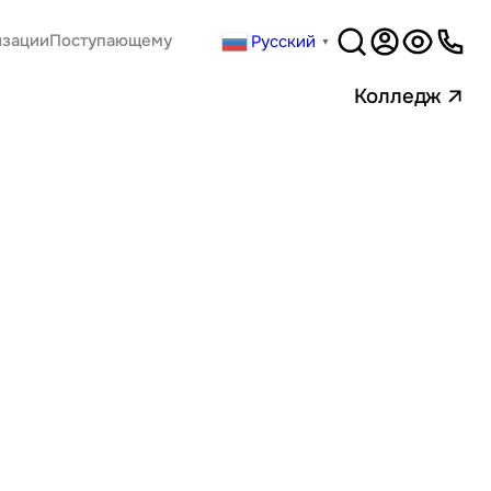
Русский
изации
Поступающему
▼
Версия
для слабовидящи
Колледж