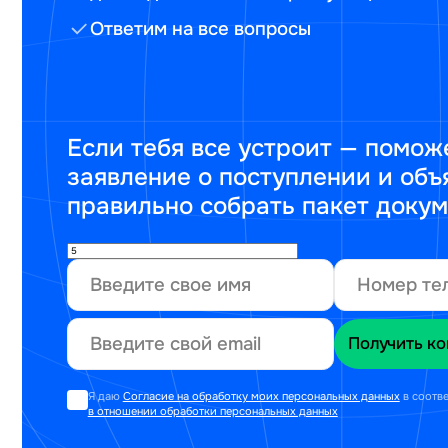
Ответим на все вопросы
Если тебя все устроит — помож
заявление о поступлении и объ
правильно собрать пакет доку
Я даю
Согласие на обработку моих персональных данных
в соотв
в отношении обработки персональных данных