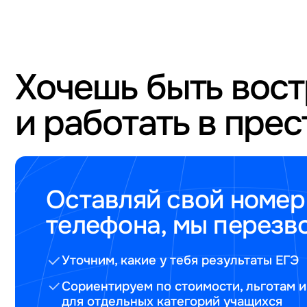
Хочешь быть вос
и работать в пре
Оставляй свой номер
телефона, мы перезв
Уточним, какие у тебя результаты ЕГЭ
Сориентируем по стоимости, льготам и
для отдельных категорий учащихся