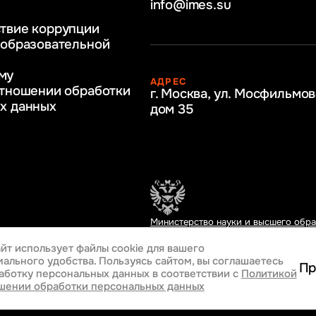
info@imes.su
человеческими
твие коррупции
регулирование
 образовательной
бразование
му
АДРЕС
ркетинг
отношении обработки
г. Москва, ул. Мосфильмов
х данных
дом 35
Министерство науки и высшего обр
Российской Федерации
йт использует файлы cookie
для вашего
ального удобства. Пользуясь сайтом, вы соглашаетесь
Пр
аботку персональных данных
в соответствии с
Политикой
Разработка сайта
шении обработки персональных данных