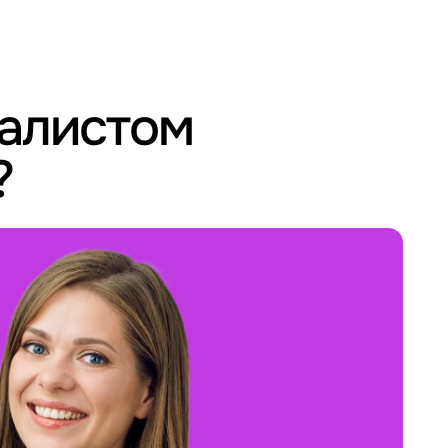
иалистом
?