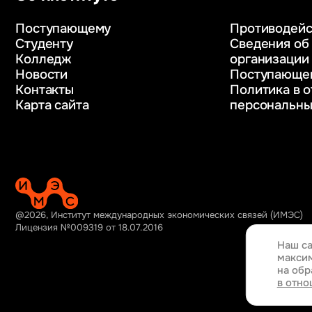
Управление в сфере
Управление 
коммерческой деятельности
ресурсами
Поступающему
Противодейс
Психолого-педагогическое
Таможенное 
Студенту
Сведения об
консультирование и медиация
и логистика
Колледж
организации
в образовании
Начальное о
Новости
Поступающе
Веб-дизайн
Интернет-ма
Контакты
Политика в 
Управление инновационным
Карта сайта
персональны
развитием предприятия
@2026, Институт международных экономических связей (ИМЭС)
Лицензия №009319 от 18.07.2016
Наш са
максим
на обр
в отно