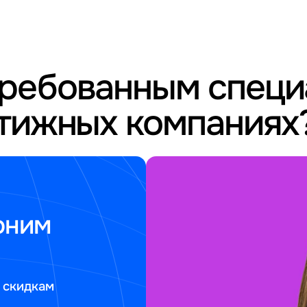
требованным спец
стижных компаниях
оним
 скидкам