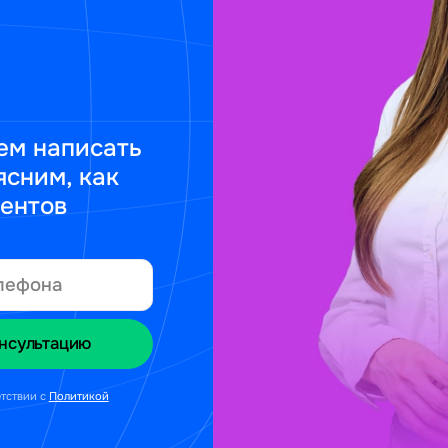
ем написать
ясним, как
ментов
етствии с
Политикой