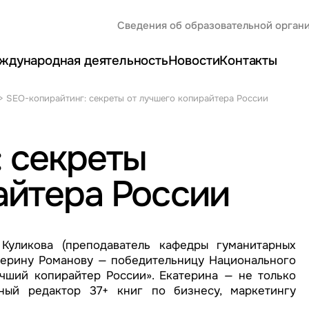
Сведения об образовательной орган
ждународная деятельность
Новости
Контакты
>
SEO-копирайтинг: секреты от лучшего копирайтера России
 секреты
айтера России
Куликова (преподаватель кафедры гуманитарных
терину Романову — победительницу Национального
чший копирайтер России». Екатерина — не только
ный редактор 37+ книг по бизнесу, маркетингу