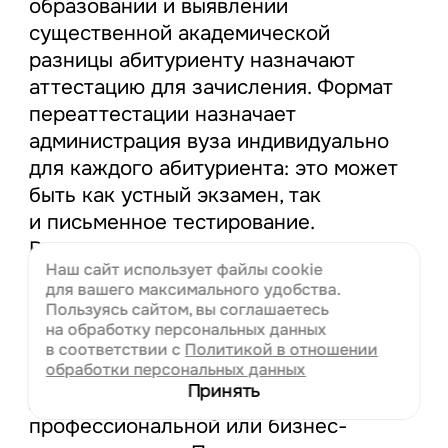
образовании и выявлении
существенной академической
разницы абитуриенту назначают
аттестацию для зачисления. Формат
переаттестации назначает
администрация вуза индивидуально
для каждого абитуриента: это может
быть как устный экзамен, так
и письменное тестирование.
В некоторых случаях экзамен
Наш сайт использует файлы cookie
включает обе формы аттестации.
для вашего
максимального удобства.
Пользуясь сайтом, вы соглашаетесь
Современные темпы жизни требуют
на обработку персональных данных
ускоренного получения высшего
в соответствии с
Политикой в отношении
образования, что особенно актуально
обработки персональных данных
Принять
для совмещения с основной
профессиональной или бизнес-