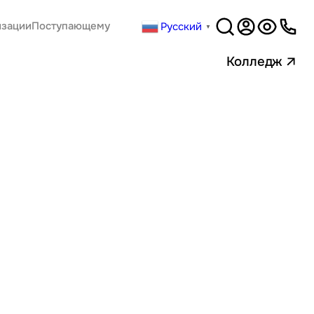
Русский
изации
Поступающему
▼
Версия
для слабовидящи
Колледж