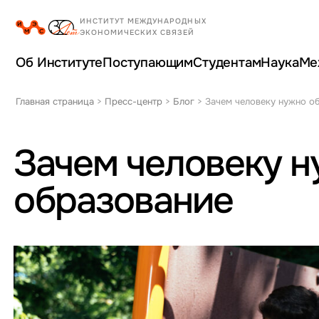
Об Институте
Поступающим
Студентам
Наука
Ме
Главная страница
>
Пресс-центр
>
Блог
>
Зачем человеку нужно о
Зачем человеку 
образование