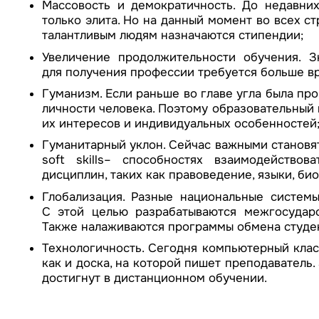
Массовость и демократичность. До недавни
только элита. Но на данный момент во всех ст
талантливым людям назначаются стипендии;
Увеличение продолжительности обучения. З
для получения профессии требуется больше в
Гуманизм. Если раньше во главе угла была пр
личности человека. Поэтому образовательный 
их интересов и индивидуальных особенностей
Гуманитарный уклон. Сейчас важными становят
soft skills– способностях взаимодейство
дисциплин, таких как правоведение, языки, био
Глобализация. Разные национальные систем
С этой целью разрабатываются межгосударс
Также налаживаются программы обмена студен
Технологичность. Сегодня компьютерный клас
как и доска, на которой пишет преподаватель
достигнут в дистанционном обучении.