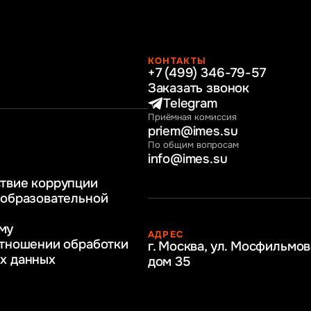
КОНТАКТЫ
+7 (499) 346-79-57
раво
Заказать звонок
нные технологии
Telegram
Приёмная комиссия
ное и программное
priem@imes.su
 бизнес процессов
По общим вопросам
info@imes.su
человеческими
твие коррупции
регулирование
 образовательной
бразование
му
АДРЕС
ркетинг
отношении обработки
г. Москва, ул. Мосфильмов
х данных
дом 35