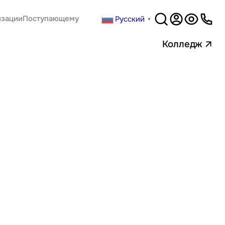
Русский
изации
Поступающему
▼
Версия
для слабовидящи
Колледж