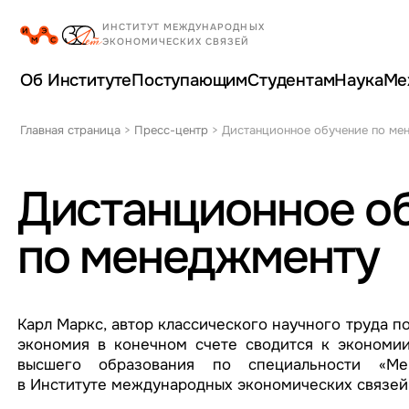
Об Институте
Поступающим
Студентам
Наука
Ме
Главная страница
>
Пресс-центр
>
Дистанционное обучение по ме
Дистанционное о
по менеджменту
Карл Маркс, автор классического научного труда по
экономия в конечном счете сводится к экономии
высшего образования по специальности «Ме
в Институте международных экономических связей