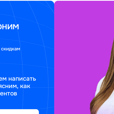
оним
 скидкам
ем написать
ясним, как
ментов