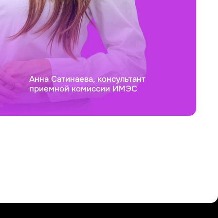
Анна Сатинаева, консультант
приемной комиссии ИМЭС