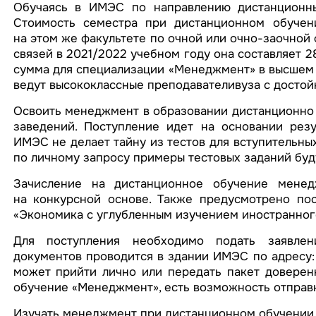
Обучаясь в ИМЭС по направлению дистанционны
Стоимость семестра при дистанционном обучен
на этом же факультете по очной или очно-заочной
связей в 2021/2022 учебном году она составляет 28
сумма для специализации «Менеджмент» в высшем о
ведут высококлассные преподавателивуза с достой
Освоить менеджмент в образовании дистанционно 
заведений. Поступление идет на основании резул
ИМЭС не делает тайну из тестов для вступительных
по личному запросу примеры тестовых заданий буд
Зачисление на дистанционное обучение мене
на конкурсной основе. Также предусмотрено по
«Экономика с углубленным изучением иностранного
Для поступления необходимо подать заявлен
документов проводится в здании ИМЭС по адресу: г
может прийти лично или передать пакет доверенн
обучение «Менеджмент», есть возможность отправк
Изучать менеджмент при дистанционном обучении 