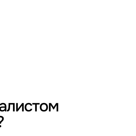
иалистом
?