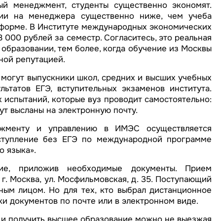
й менеджмент, студенты существенно экономят.
ии на менеджера существенно ниже, чем учеба
 форме. В Институте международных экономических
 000 рублей за семестр. Согласитесь, это реальная
бразовании, тем более, когда обучение из Москвы
ной репутацией.
могут выпускники школ, средних и высших учебных
ьтатов ЕГЭ, вступительных экзаменов института.
 испытаний, которые вуз проводит самостоятельно:
ут высланы на электронную почту.
джменту и управлению в ИМЭС осуществляется
ступление без ЕГЭ по международной программе
 языка».
ие, приложив необходимые документы. Прием
. Москва, ул. Мосфильмовская, д. 35. Поступающий
ым лицом. Но для тех, кто выбрал дистанционное
и документов по почте или в электронном виде.
и получить высшее образование можно не выезжая