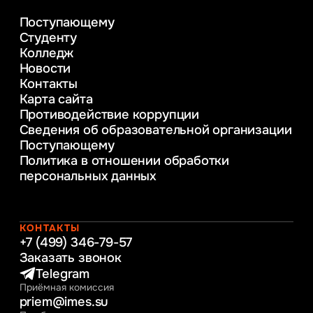
деятельности
Поступающему
Психолого-педагогическое
Студенту
консультирование и медиация
Колледж
в образовании
Новости
Веб-дизайн
Контакты
Управление инновационным развитием
Карта сайта
предприятия
Противодействие коррупции
Уголовное право
Сведения об образовательной организации
Информационные технологии в бизнесе
Поступающему
Информационное и программное
Политика в отношении обработки
обеспечение бизнес процессов
персональных данных
Управление человеческими ресурсами
Таможенное регулирование и логистика
Начальное образование
Интернет-маркетинг
КОНТАКТЫ
+7 (499) 346-79-57
Заказать звонок
Telegram
Приёмная комиссия
priem@imes.su