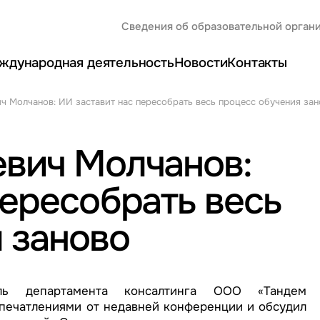
Сведения об образовательной орган
ждународная деятельность
Новости
Контакты
ч Молчанов: ИИ заставит нас пересобрать весь процесс обучения за
евич Молчанов:
пересобрать весь
 заново
ель департамента консалтинга ООО «Тандем
печатлениями от недавней конференции и обсудил