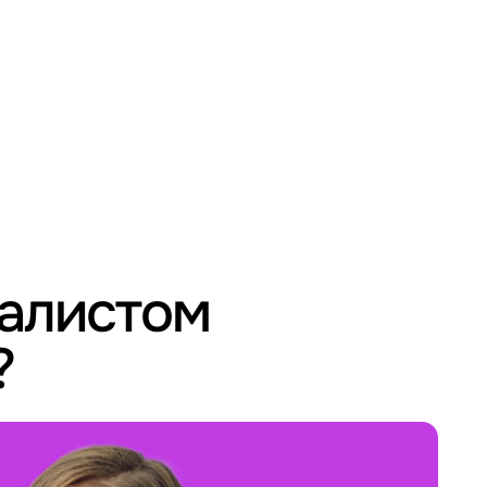
иалистом
?