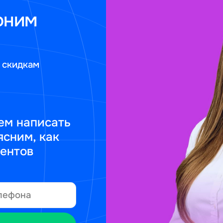
оним
 скидкам
ем написать
ясним, как
ментов