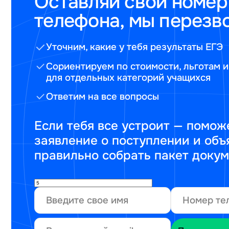
Оставляй свой номер
телефона, мы перезв
Уточним, какие у тебя результаты ЕГЭ
Сориентируем по стоимости, льготам и
для отдельных категорий учащихся
Ответим на все вопросы
Если тебя все устроит — помож
заявление о поступлении и объ
правильно собрать пакет доку