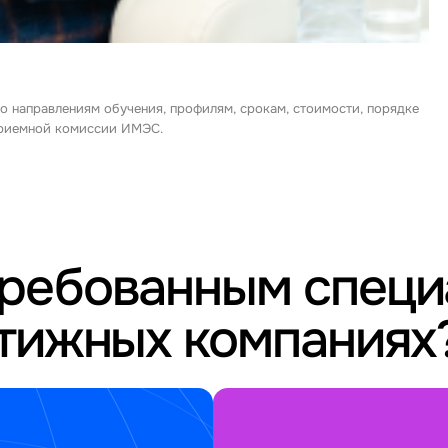
о направлениям обучения, профилям, срокам, стоимости, порядке
 приемной комиссии ИМЭС.
требованным спец
стижных компаниях