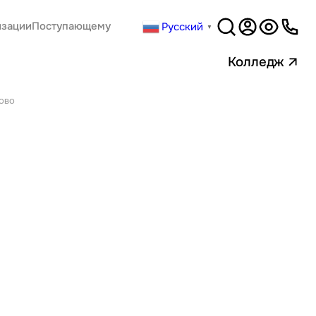
Русский
изации
Поступающему
▼
Версия
для слабовидящи
Колледж
ново