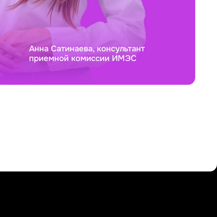
Анна Сатинаева, консультант
приемной комиссии ИМЭС