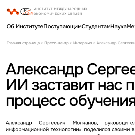
Об Институте
Поступающим
Студентам
Наука
Ме
Главная страница
>
Пресс-центр
>
Интервью
>
Александр Сергееви
Александр Серге
ИИ заставит нас 
процесс обучения
Александр Сергеевич Молчанов, руководит
информационной технологии», поделился своими в