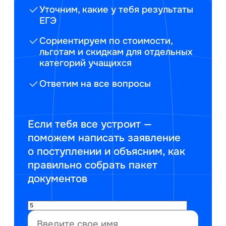
Уточним, какие у тебя результаты
ЕГЭ
Сориентируем по стоимости,
льготам и скидкам для отдельных
категорий учащихся
Ответим на все вопросы
Если тебя все устроит —
поможем написать заявление
о поступлении и объясним, как
правильно собрать пакет
документов