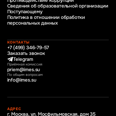
Противодействие коррупции
Уголовное право
Сведения об образовательной организации
Информационные технологии в бизнесе
Поступающему
Информационное и программное
Политика в отношении обработки
обеспечение бизнес процессов
персональных данных
Управление человеческими ресурсами
Таможенное регулирование и логистика
Начальное образование
Интернет-маркетинг
КОНТАКТЫ
+7 (499) 346-79-57
Заказать звонок
Telegram
Приёмная комиссия
priem@imes.su
По общим вопросам
info@imes.su
АДРЕС
г. Москва, ул. Мосфильмовская,
дом 35