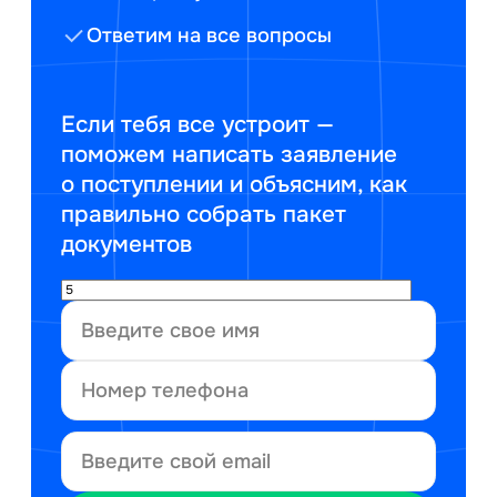
Ответим на все вопросы
Если тебя все устроит —
поможем написать заявление
о поступлении и объясним, как
правильно собрать пакет
документов