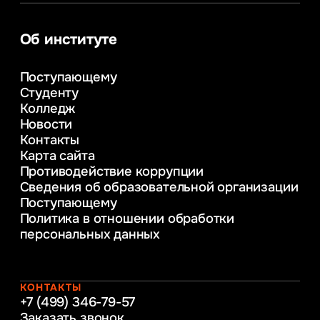
Сервис в сфере туризма и гостеприимства
Информационные системы и бизнес-
аналитика
Об институте
Управление в сфере коммерческой
деятельности
Поступающему
Психолого-педагогическое
Студенту
консультирование и медиация
Колледж
в образовании
Новости
Веб-дизайн
Контакты
Управление инновационным развитием
Карта сайта
предприятия
Противодействие коррупции
Уголовное право
Сведения об образовательной организации
Информационные технологии в бизнесе
Поступающему
Информационное и программное
Политика в отношении обработки
обеспечение бизнес процессов
персональных данных
Управление человеческими ресурсами
Таможенное регулирование и логистика
Начальное образование
Интернет-маркетинг
КОНТАКТЫ
+7 (499) 346-79-57
Заказать звонок