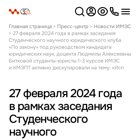
Версия
для слабовидящих
Главная страница
>
Пресс-центр
>
Новости ИМЭС
>
27 февраля 2024 года в рамках заседания
Студенческого научного юридического клуба
«По закону» под руководством кандидата
юридических наук, доцента Людмилы Алексеевны
Битковой студенты-юристы 1-3 курсов ИМЭС
и КМЭПТ активно дискутировали на тему: «Исп
27 февраля 2024 года
в рамках заседания
Студенческого
научного