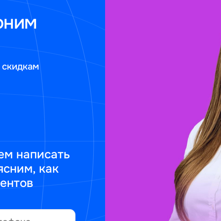
оним
 скидкам
ем написать
ясним, как
ментов