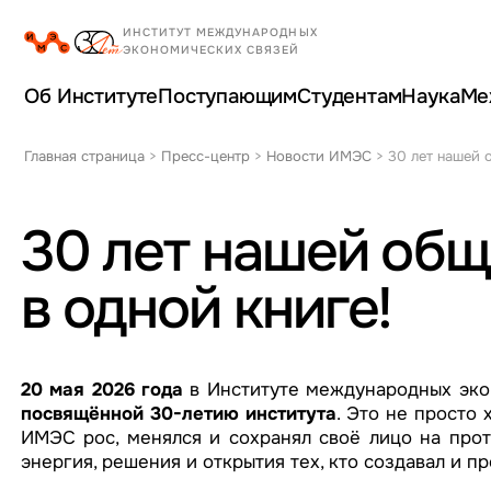
Об Институте
Поступающим
Студентам
Наука
Ме
Главная страница
>
Пресс-центр
>
Новости ИМЭС
>
30 лет нашей 
30 лет нашей общ
в одной книге!
20 мая 2026 года
в Институте международных эко
посвящённой 30-летию института
. Это не просто 
ИМЭС рос, менялся и сохранял своё лицо на прот
энергия, решения и открытия тех, кто создавал и п