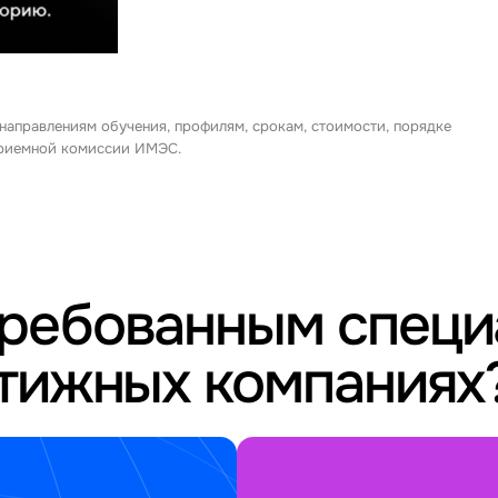
 направлениям обучения, профилям, срокам, стоимости, порядке
 приемной комиссии ИМЭС.
требованным спец
стижных компаниях