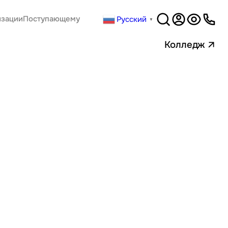
Русский
изации
Поступающему
▼
Версия
для слабовидящи
Колледж