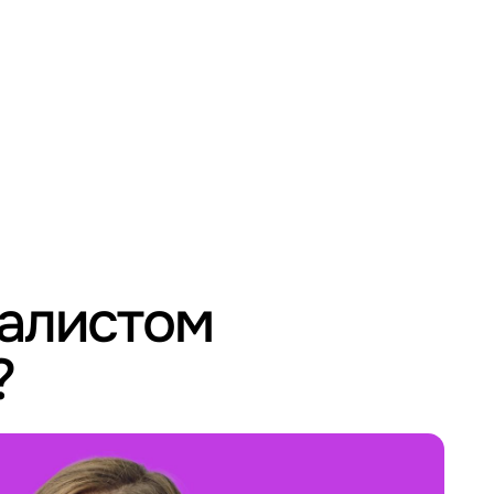
иалистом
?