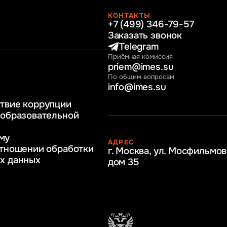
КОНТАКТЫ
+7 (499) 346-79-57
раво
Заказать звонок
нные технологии
Telegram
Приёмная комиссия
ное и программное
priem@imes.su
 бизнес процессов
По общим вопросам
info@imes.su
человеческими
твие коррупции
регулирование
 образовательной
бразование
му
АДРЕС
ркетинг
отношении обработки
г. Москва, ул. Мосфильмов
х данных
дом 35