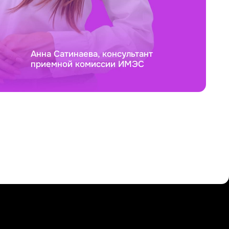
Анна Сатинаева, консультант
приемной комиссии ИМЭС