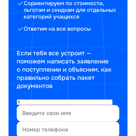
Сориентируем по стоимости,
льготам и скидкам для отдельных
категорий учащихся
Ответим на все вопросы
Если тебя все устроит —
поможем написать заявление
о поступлении и объясним, как
правильно собрать пакет
документов