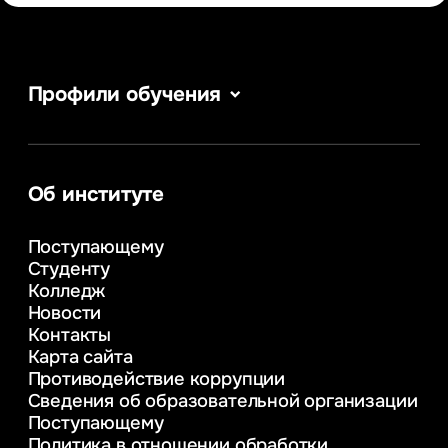
Профили обучения
Сервис в сфере туризма и гостеприимства
Информатика
Информационные системы и бизнес-
аналитика
Об институте
Управление в сфере коммерческой
деятельности
Поступающему
Психолого-педагогическое
Студенту
консультирование и медиация
Колледж
в образовании
Новости
Веб-дизайн
Контакты
Управление инновационным развитием
Карта сайта
предприятия
Противодействие коррупции
Уголовное право
Сведения об образовательной организации
Информационные технологии в бизнесе
Поступающему
Информационное и программное
Политика в отношении обработки