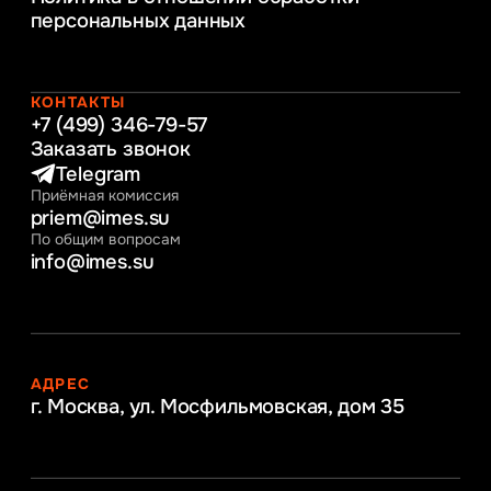
обеспечение бизнес процессов
персональных данных
Управление человеческими ресурсами
Таможенное регулирование и логистика
Начальное образование
Интернет-маркетинг
КОНТАКТЫ
+7 (499) 346-79-57
Заказать звонок
Telegram
Приёмная комиссия
priem@imes.su
По общим вопросам
info@imes.su
АДРЕС
г. Москва, ул. Мосфильмовская,
дом 35