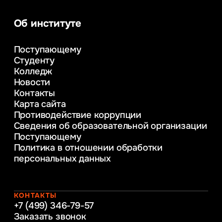
Информационные системы и бизнес-
аналитика
Об институте
Управление в сфере коммерческой
деятельности
Поступающему
Психолого-педагогическое
Студенту
консультирование и медиация
Колледж
в образовании
Новости
Веб-дизайн
Контакты
Управление инновационным развитием
Карта сайта
предприятия
Противодействие коррупции
Уголовное право
Сведения об образовательной организации
Информационные технологии в бизнесе
Поступающему
Информационное и программное
Политика в отношении обработки
обеспечение бизнес процессов
персональных данных
Управление человеческими ресурсами
Таможенное регулирование и логистика
Начальное образование
Интернет-маркетинг
КОНТАКТЫ
+7 (499) 346-79-57
Заказать звонок