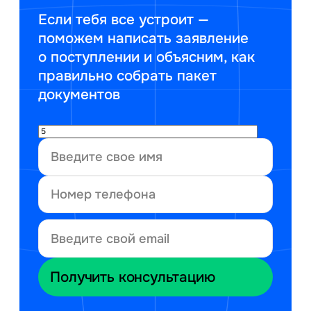
Если тебя все устроит —
поможем написать заявление
о поступлении и объясним, как
правильно собрать пакет
документов