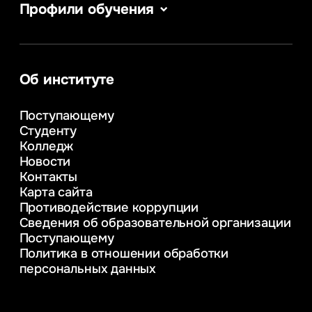
Профили обучения
Сервис в сфере туризма и гостеприимства
Информатика
Информационные системы и бизнес-
аналитика
Об институте
Управление в сфере коммерческой
деятельности
Поступающему
Психолого-педагогическое
Студенту
консультирование и медиация
Колледж
в образовании
Новости
Веб-дизайн
Контакты
Управление инновационным развитием
Карта сайта
предприятия
Противодействие коррупции
Уголовное право
Сведения об образовательной организации
Информационные технологии в бизнесе
Поступающему
Информационное и программное
Политика в отношении обработки
обеспечение бизнес процессов
персональных данных
Управление человеческими ресурсами
Таможенное регулирование и логистика
Начальное образование