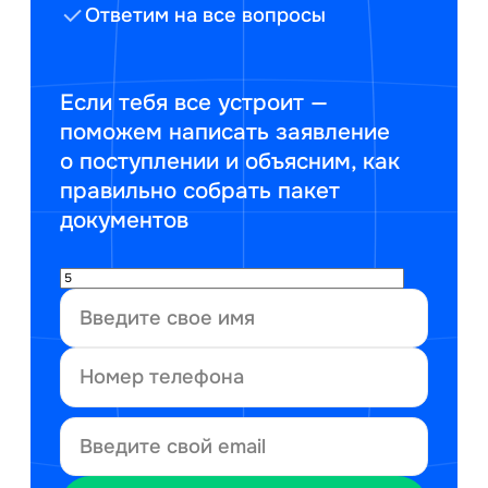
Ответим на все вопросы
Если тебя все устроит —
поможем написать заявление
о поступлении и объясним, как
правильно собрать пакет
документов