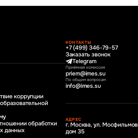
КОНТАКТЫ
+7 (499) 346-79-57
раво
Заказать звонок
нные технологии
Telegram
Приёмная комиссия
ное и программное
priem@imes.su
 бизнес процессов
По общим вопросам
info@imes.su
человеческими
твие коррупции
регулирование
 образовательной
бразование
му
АДРЕС
ркетинг
отношении обработки
г. Москва, ул. Мосфильмов
х данных
дом 35