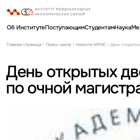
Об Институте
Поступающим
Студентам
Наука
Ме
Главная страница
>
Пресс-центр
>
Новости ИМЭС
>
День открытых
День открытых д
по очной магистр