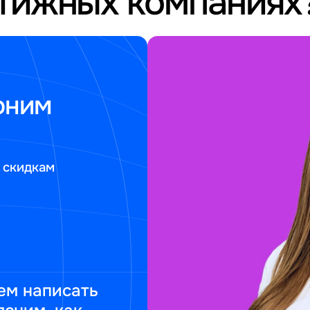
стижных компаниях
оним
 скидкам
ем написать