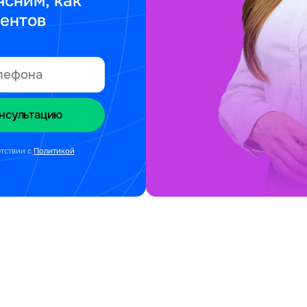
ясним, как
ментов
етствии с
Политикой