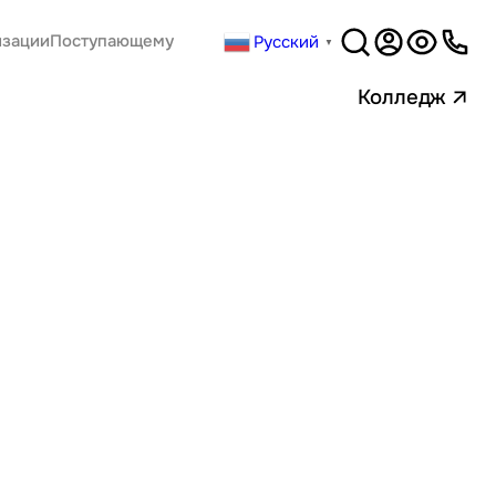
Русский
изации
Поступающему
▼
Версия
для слабовидящи
Колледж