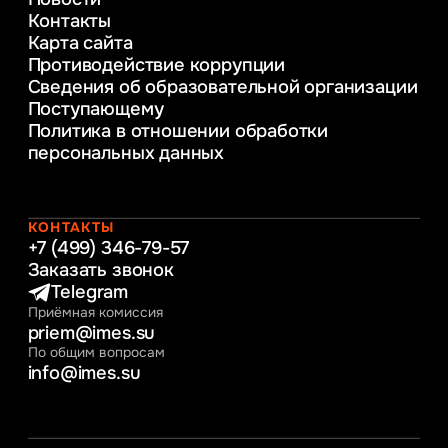
Веб-дизайн
Контакты
Управление инновационным развитием
Карта сайта
предприятия
Противодействие коррупции
Уголовное право
Сведения об образовательной организации
Информационные технологии в бизнесе
Поступающему
Информационное и программное
Политика в отношении обработки
обеспечение бизнес процессов
персональных данных
Управление человеческими ресурсами
Таможенное регулирование и логистика
Начальное образование
Интернет-маркетинг
КОНТАКТЫ
+7 (499) 346-79-57
Заказать звонок
Telegram
Приёмная комиссия
priem@imes.su
По общим вопросам
info@imes.su