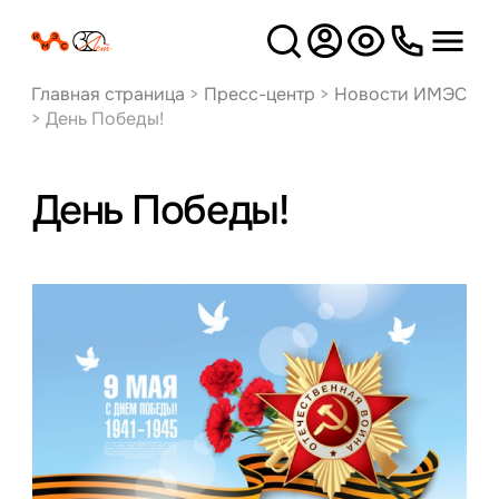
Версия
для слабовидящих
Главная страница
>
Пресс-центр
>
Новости ИМЭС
>
День Победы!
День Победы!