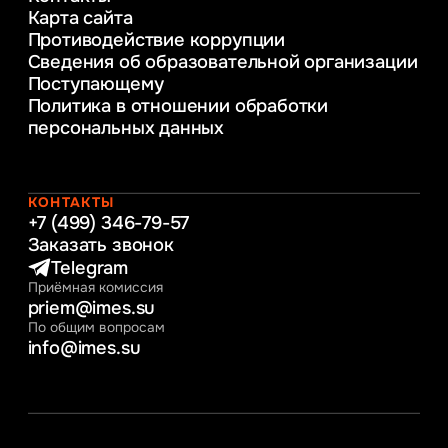
Карта сайта
предприятия
Противодействие коррупции
Уголовное право
Сведения об образовательной организации
Информационные технологии в бизнесе
Поступающему
Информационное и программное
Политика в отношении обработки
обеспечение бизнес процессов
персональных данных
Управление человеческими ресурсами
Таможенное регулирование и логистика
Начальное образование
Интернет-маркетинг
КОНТАКТЫ
+7 (499) 346-79-57
Заказать звонок
Telegram
Приёмная комиссия
priem@imes.su
По общим вопросам
info@imes.su