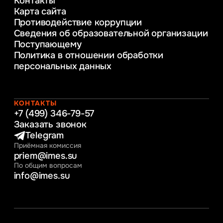
Контакты
Управление инновационным развитием
Карта сайта
предприятия
Противодействие коррупции
Уголовное право
Сведения об образовательной организации
Информационные технологии в бизнесе
Поступающему
Информационное и программное
Политика в отношении обработки
обеспечение бизнес процессов
персональных данных
Управление человеческими ресурсами
Таможенное регулирование и логистика
Начальное образование
Интернет-маркетинг
КОНТАКТЫ
+7 (499) 346-79-57
Заказать звонок
Telegram
Приёмная комиссия
priem@imes.su
По общим вопросам
info@imes.su