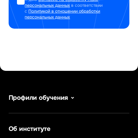
персональных данных
в соответствии
с
Политикой в отношении обработки
персональных данных
Профили обучения
Информатика
Сервис в сфере туризма и гостеприимства
Информационные системы и бизнес-
аналитика
Об институте
Управление в сфере коммерческой