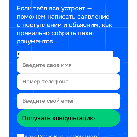
Если тебя все устроит —
поможем написать заявление
о поступлении и объясним, как
правильно собрать пакет
документов
Я даю
Согласие на обработку моих