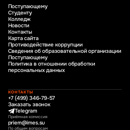
деятельности
Поступающему
Психолого-педагогическое
Студенту
консультирование и медиация
Колледж
в образовании
Новости
Веб-дизайн
Контакты
Управление инновационным развитием
Карта сайта
предприятия
Противодействие коррупции
Уголовное право
Сведения об образовательной организации
Информационные технологии в бизнесе
Поступающему
Информационное и программное
Политика в отношении обработки
обеспечение бизнес процессов
персональных данных
Управление человеческими ресурсами
Таможенное регулирование и логистика
Начальное образование
Интернет-маркетинг
КОНТАКТЫ
+7 (499) 346-79-57
Заказать звонок
Telegram
Приёмная комиссия
priem@imes.su
По общим вопросам