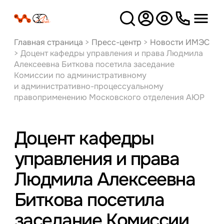
Версия
для слабовидящих
Главная страница
>
Пресс-центр
>
Новости ИМЭС
>
Доцент кафедры управления и права Людмила
Алексеевна Биткова посетила заседание
Комиссии по административному
и административно-процессуальному
правоприменению Московского отделения АЮР
Доцент кафедры
управления и права
Людмила Алексеевна
Биткова посетила
заседание Комиссии