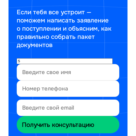
Если тебя все устроит —
поможем написать заявление
о поступлении и объясним, как
правильно собрать пакет
документов