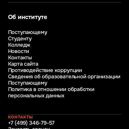
Информатика
Информационные системы и бизнес-
аналитика
Об институте
Управление в сфере коммерческой
деятельности
Поступающему
Психолого-педагогическое
Студенту
консультирование и медиация
Колледж
в образовании
Новости
Веб-дизайн
Контакты
Управление инновационным развитием
Карта сайта
предприятия
Противодействие коррупции
Уголовное право
Сведения об образовательной организации
Информационные технологии в бизнесе
Поступающему
Информационное и программное
Политика в отношении обработки
обеспечение бизнес процессов
персональных данных
Управление человеческими ресурсами
Таможенное регулирование и логистика
Начальное образование
Интернет-маркетинг
КОНТАКТЫ
+7 (499) 346-79-57