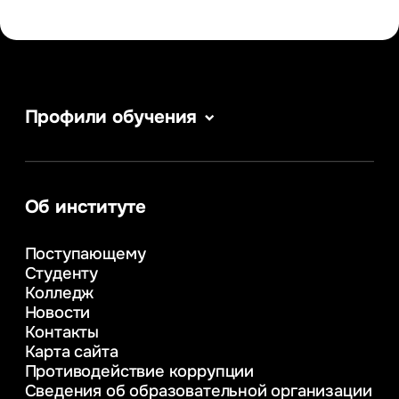
Профили обучения
Сервис в сфере туризма и гостеприимства
Информатика
Информационные системы и бизнес-
аналитика
Об институте
Управление в сфере коммерческой
деятельности
Поступающему
Психолого-педагогическое
Студенту
консультирование и медиация
Колледж
в образовании
Новости
Веб-дизайн
Контакты
Управление инновационным развитием
Карта сайта
предприятия
Противодействие коррупции
Уголовное право
Сведения об образовательной организации
Информационные технологии в бизнесе