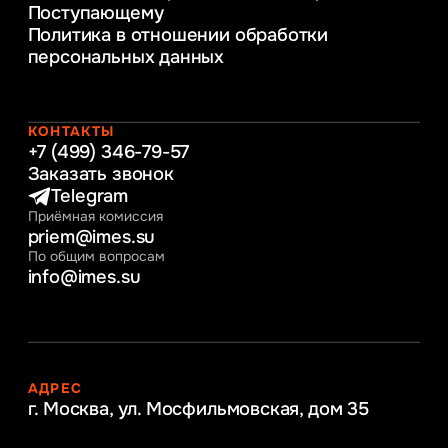
Поступающему
Информационное и программное
Политика в отношении обработки
обеспечение бизнес процессов
персональных данных
Управление человеческими ресурсами
Таможенное регулирование и логистика
Начальное образование
Интернет-маркетинг
КОНТАКТЫ
+7 (499) 346-79-57
Заказать звонок
Telegram
Приёмная комиссия
priem@imes.su
По общим вопросам
info@imes.su
АДРЕС
г. Москва, ул. Мосфильмовская,
дом 35