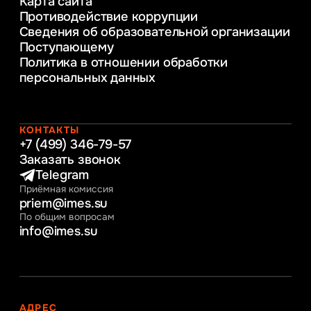
Карта сайта
предприятия
Противодействие коррупции
Уголовное право
Сведения об образовательной организации
Информационные технологии в бизнесе
Поступающему
Информационное и программное
Политика в отношении обработки
обеспечение бизнес процессов
персональных данных
Управление человеческими ресурсами
Таможенное регулирование и логистика
Начальное образование
Интернет-маркетинг
КОНТАКТЫ
+7 (499) 346-79-57
Заказать звонок
Telegram
Приёмная комиссия
priem@imes.su
По общим вопросам
info@imes.su
АДРЕС