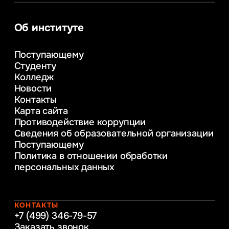
Информатика
Информационные системы и бизнес-
аналитика
Об институте
Управление в сфере коммерческой
деятельности
Поступающему
Психолого-педагогическое
Студенту
консультирование и медиация
Колледж
в образовании
Новости
Веб-дизайн
Контакты
Управление инновационным развитием
Карта сайта
предприятия
Противодействие коррупции
Уголовное право
Сведения об образовательной организации
Информационные технологии в бизнесе
Поступающему
Информационное и программное
Политика в отношении обработки
обеспечение бизнес процессов
персональных данных
Управление человеческими ресурсами
Таможенное регулирование и логистика
Начальное образование
Интернет-маркетинг
КОНТАКТЫ
+7 (499) 346-79-57
Заказать звонок