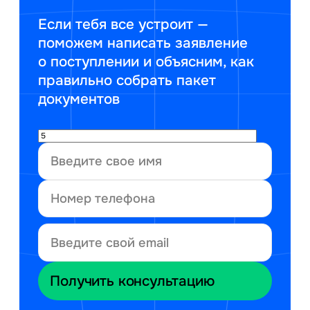
Если тебя все устроит —
поможем написать заявление
о поступлении и объясним, как
правильно собрать пакет
документов