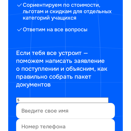
Сориентируем по стоимости,
льготам и скидкам для отдельных
категорий учащихся
Ответим на все вопросы
Если тебя все устроит —
поможем написать заявление
о поступлении и объясним, как
правильно собрать пакет
документов