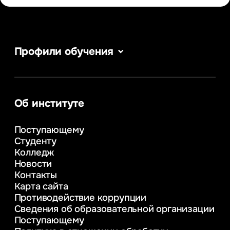
Профили обучения
Сервис в сфере туризма и гостеприимства
Информатика
Информационные системы и бизнес-
аналитика
Об институте
Управление в сфере коммерческой
деятельности
Поступающему
Психолого-педагогическое
Студенту
консультирование и медиация
Колледж
в образовании
Новости
Веб-дизайн
Контакты
Управление инновационным развитием
Карта сайта
предприятия
Противодействие коррупции
Уголовное право
Сведения об образовательной организации
Информационные технологии в бизнесе
Поступающему
Информационное и программное