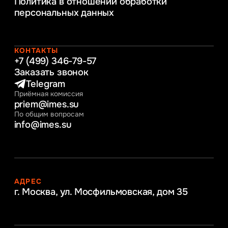
Политика в отношении обработки
обеспечение бизнес процессов
персональных данных
Управление человеческими ресурсами
Таможенное регулирование и логистика
Начальное образование
Интернет-маркетинг
КОНТАКТЫ
+7 (499) 346-79-57
Заказать звонок
Telegram
Приёмная комиссия
priem@imes.su
По общим вопросам
info@imes.su
АДРЕС
г. Москва, ул. Мосфильмовская,
дом 35