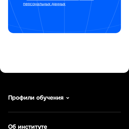
персональных данных
Профили обучения
Сервис в сфере туризма и гостеприимства
Информатика
Информационные системы и бизнес-
аналитика
Об институте