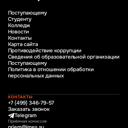
Управление в сфере коммерческой
деятельности
Поступающему
Психолого-педагогическое
Студенту
консультирование и медиация
Колледж
в образовании
Новости
Веб-дизайн
Контакты
Управление инновационным развитием
Карта сайта
предприятия
Противодействие коррупции
Уголовное право
Сведения об образовательной организации
Информационные технологии в бизнесе
Поступающему
Информационное и программное
Политика в отношении обработки
обеспечение бизнес процессов
персональных данных
Управление человеческими ресурсами
Таможенное регулирование и логистика
Начальное образование
Интернет-маркетинг
КОНТАКТЫ
+7 (499) 346-79-57
Заказать звонок
Telegram
Приёмная комиссия
priem@imes.su