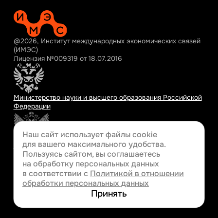
@2026, Институт международных экономических связей
(ИМЭС)
Лицензия №009319 от 18.07.2016
Министерство науки и высшего образования Российской
Федерации
Наш сайт использует файлы cookie
для вашего
максимального удобства.
Министерство просвещения Российской Федерации
Пользуясь сайтом, вы соглашаетесь
на обработку персональных данных
в соответствии с
Политикой в отношении
обработки персональных данных
Разработка сайта
Принять