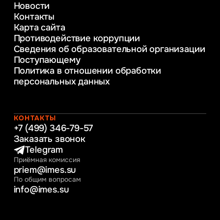
Новости
Веб-дизайн
Контакты
Управление инновационным развитием
Карта сайта
предприятия
Противодействие коррупции
Уголовное право
Сведения об образовательной организации
Информационные технологии в бизнесе
Поступающему
Информационное и программное
Политика в отношении обработки
обеспечение бизнес процессов
персональных данных
Управление человеческими ресурсами
Таможенное регулирование и логистика
Начальное образование
Интернет-маркетинг
КОНТАКТЫ
+7 (499) 346-79-57
Заказать звонок
Telegram
Приёмная комиссия
priem@imes.su
По общим вопросам
info@imes.su