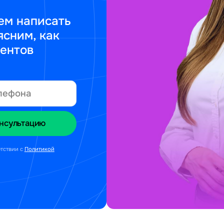
ем написать
ясним, как
ментов
етствии с
Политикой