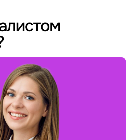
иалистом
?