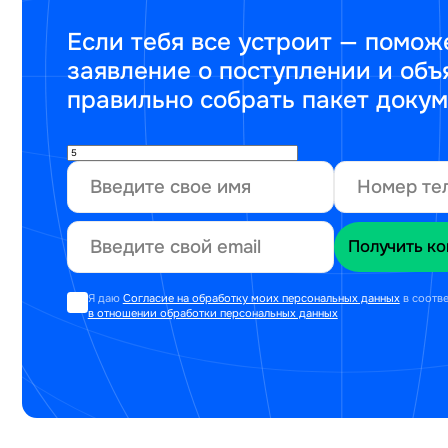
Если тебя все устроит — помож
заявление о поступлении и объ
правильно собрать пакет доку
Я даю
Согласие на обработку моих персональных данных
в соотв
в отношении обработки персональных данных