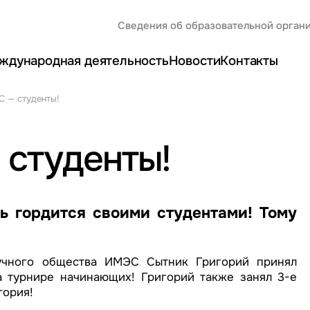
Сведения об образовательной орган
ждународная деятельность
Новости
Контакты
 — студенты!
 студенты!
ь гордится своими студентами! Тому
учного общества ИМЭС Сытник Григорий принял
а турнире начинающих! Григорий также занял 3-е
гория!