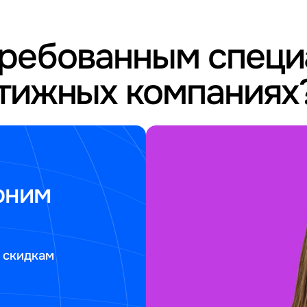
требованным спец
стижных компаниях
оним
 скидкам