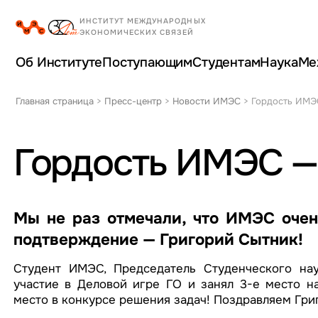
Об Институте
Поступающим
Студентам
Наука
Ме
Главная страница
>
Пресс-центр
>
Новости ИМЭС
>
Гордость ИМЭС
Гордость ИМЭС —
Мы не раз отмечали, что ИМЭС очен
подтверждение — Григорий Сытник!
Студент ИМЭС, Председатель Студенческого на
участие в Деловой игре ГО и занял 3-е место н
место в конкурсе решения задач! Поздравляем Гри