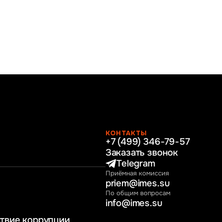
КОНТАКТЫ
+7 (499) 346-79-57
раво
Заказать звонок
нные технологии
Telegram
Приёмная комиссия
ное и программное
priem@imes.su
 бизнес процессов
По общим вопросам
info@imes.su
человеческими
твие коррупции