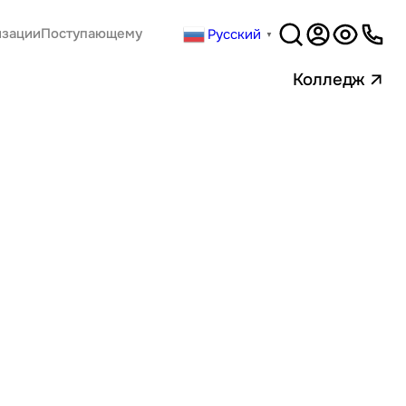
Русский
изации
Поступающему
▼
Версия
для слабовидящи
Колледж