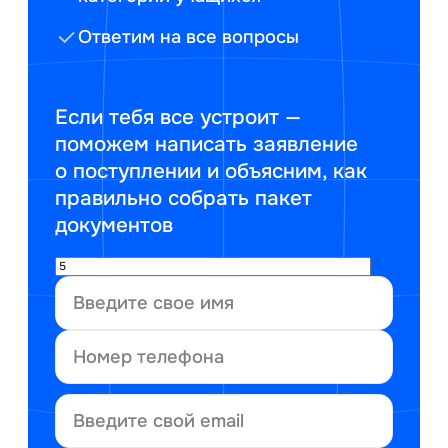
Ответим на все вопросы
Если тебя все устроит —
поможем написать заявление
о поступлении и объясним, как
правильно собрать пакет
документов