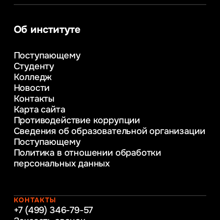
Сервис в сфере туризма и гостеприимства
Информационные системы и бизнес-
аналитика
Об институте
Управление в сфере коммерческой
деятельности
Поступающему
Психолого-педагогическое
Студенту
консультирование и медиация
Колледж
в образовании
Новости
Веб-дизайн
Контакты
Управление инновационным развитием
Карта сайта
предприятия
Противодействие коррупции
Уголовное право
Сведения об образовательной организации
Информационные технологии в бизнесе
Поступающему
Информационное и программное
Политика в отношении обработки
обеспечение бизнес процессов
персональных данных
Управление человеческими ресурсами
Таможенное регулирование и логистика
Начальное образование
Интернет-маркетинг
КОНТАКТЫ
+7 (499) 346-79-57