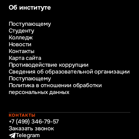
аналитика
Об институте
Управление в сфере коммерческой
деятельности
Поступающему
Психолого-педагогическое
Студенту
консультирование и медиация
Колледж
в образовании
Новости
Веб-дизайн
Контакты
Управление инновационным развитием
Карта сайта
предприятия
Противодействие коррупции
Уголовное право
Сведения об образовательной организации
Информационные технологии в бизнесе
Поступающему
Информационное и программное
Политика в отношении обработки
обеспечение бизнес процессов
персональных данных
Управление человеческими ресурсами
Таможенное регулирование и логистика
Начальное образование
Интернет-маркетинг
КОНТАКТЫ
+7 (499) 346-79-57
Заказать звонок
Telegram