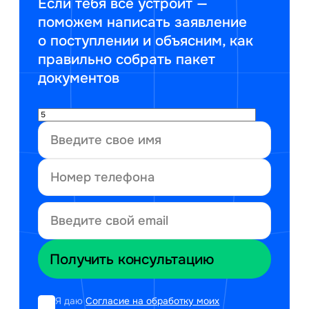
Если тебя все устроит —
поможем написать заявление
о поступлении и объясним, как
правильно собрать пакет
документов
Я даю
Согласие на обработку моих